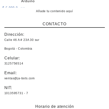
Arduino
$
6.000,0
+IVA
Añade tu contenido aquí
Este
producto
CONTACTO
tiene
múltiples
Dirección:
variantes.
Las
Calle 46 A # 23A 30 sur
opciones
Bogotá - Colombia
se
pueden
Celular:
elegir
3125756514
en
la
Email:
página
ventas@ja-bots.com
de
producto
NIT:
1013595731 - 7
Horario de atención