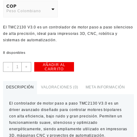
COP
Peso Colombiano
USD
El TMC2130 V3.0 es un controlador de motor paso a paso silencioso
American Dollar
de alta precisión, ideal para impresoras 3D, CNC, robótica y
sistemas de automatización.
8 disponibles
AÑADIR AL
Controlador
-
+
CARRITO
de
Motor
Paso
DESCRIPCIÓN
VALORACIONES (0)
META INFORMACIÓN
a
Paso
El
controlador de motor paso a paso TMC2130 V3.0
es un
TMC2130
driver avanzado diseñado para controlar motores bipolares
V3.0
con alta eficiencia, bajo ruido y gran precisión. Permiten un
cantidad
funcionamiento suave, silencioso y optimizado
energéticamente, siendo ampliamente utilizado en impresoras
3D, máquinas CNC y proyectos de automatización.