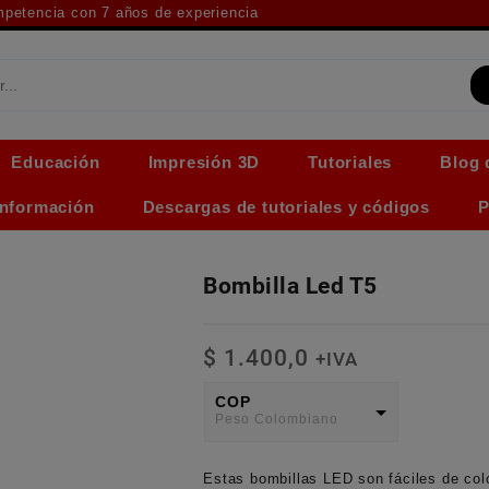
ompetencia con 7 años de experiencia
Educación
Impresión 3D
Tutoriales
Blog 
Información
Descargas de tutoriales y códigos
P
Bombilla Led T5
$
1.400,0
+IVA
COP
Peso Colombiano
USD
Estas bombillas LED son fáciles de col
American Dollar