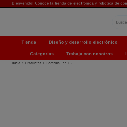
Saltar
Bienvenido! Conoce la tienda de electrónica y robótica de c
al
contenido
Tienda
Diseño y desarrollo electrónico
Categorias
Trabaja con nosotros
Inicio
Productos
Bombilla Led T5