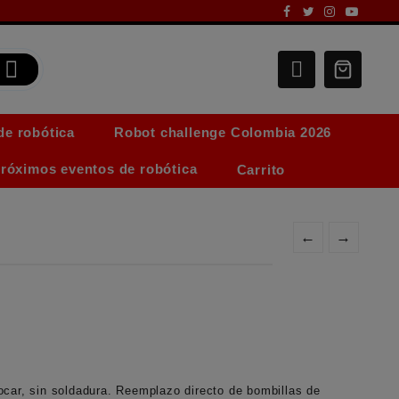
de robótica
Robot challenge Colombia 2026
róximos eventos de robótica
Carrito
←
→
ocar, sin soldadura. Reemplazo directo de bombillas de