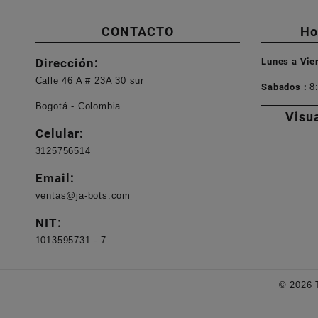
CONTACTO
Ho
Dirección:
Lunes a Vie
Calle 46 A # 23A 30 sur
Sabados :
8
Bogotá - Colombia
Visu
Celular:
3125756514
Email:
ventas@ja-bots.com
NIT:
1013595731 - 7
© 2026