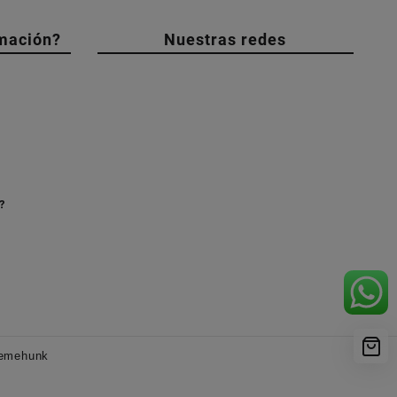
mación?
Nuestras redes
?
emehunk