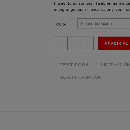
filamento existentes. También tienen u
energía, generan menos calor y son más 
Color
Bombilla
-
+
AÑADIR AL
Led
T5
cantidad
DESCRIPCIÓN
INFORMACIÓN
META INFORMACIÓN