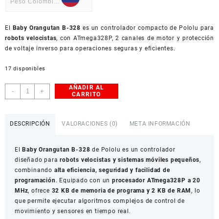
Peso Colombiano
USD
El
American Dollar
Baby Orangutan B-328
es un controlador compacto de Pololu para
robots velocistas
, con ATmega328P, 2 canales de motor y protección
de voltaje inverso para operaciones seguras y eficientes.
17 disponibles
AÑADIR AL
Baby
-
+
CARRITO
Orangutan
B-
328
DESCRIPCIÓN
VALORACIONES (0)
META INFORMACIÓN
Original
Pololu
El
Baby Orangutan B-328
de Pololu es un controlador
cantidad
diseñado para
robots velocistas y sistemas móviles pequeños
,
combinando
alta eficiencia, seguridad y facilidad de
programación
. Equipado con un
procesador ATmega328P a 20
MHz
, ofrece
32 KB de memoria de programa y 2 KB de RAM
, lo
que permite ejecutar algoritmos complejos de control de
movimiento y sensores en tiempo real.