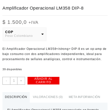
Amplificador Operacional LM358 DIP-8
$
1.500,0
+IVA
COP
Peso Colombiano
USD
El
Amplificador Operacional LM358</strong> DIP-8 es un op-amp de
American Dollar
bajo consumo con dos amplificadores independientes, ideal para
procesamiento de señales analógicas, control e instrumentación.
39 disponibles
AÑADIR AL
Amplificador
-
+
CARRITO
Operacional
LM358
DIP-
DESCRIPCIÓN
VALORACIONES (0)
META INFORMACIÓN
8
cantidad
El
Amplificador Operacional LM358
encapsulado en formato