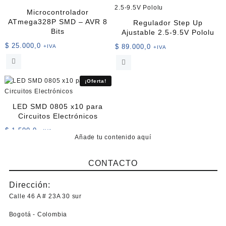
Microcontrolador
ATmega328P SMD – AVR 8
Regulador Step Up
Bits
Ajustable 2.5-9.5V Pololu
$
25.000,0
$
89.000,0
+IVA
+IVA
¡Oferta!
LED SMD 0805 x10 para
Circuitos Electrónicos
$
1.500,0
+IVA
Añade tu contenido aquí
Este
producto
CONTACTO
tiene
múltiples
Dirección:
variantes.
Las
Calle 46 A # 23A 30 sur
opciones
Bogotá - Colombia
se