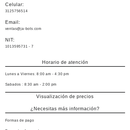
pueden
Celular:
elegir
3125756514
en
la
Email:
página
ventas@ja-bots.com
de
producto
NIT:
1013595731 - 7
Horario de atención
Lunes a Viernes:
8:00 am - 4:30 pm
Sabados :
8:30 am - 2:00 pm
Visualización de precios
¿Necesitas más información?
Formas de pago