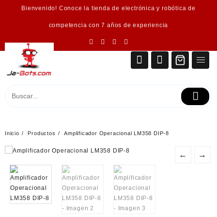
Saltar
Bienvenido! Conoce la tienda de electrónica y robótica de
al
contenido
competencia con 7 años de experiencia
Inicio
Productos
Amplificador Operacional LM358 DIP-8
←
→