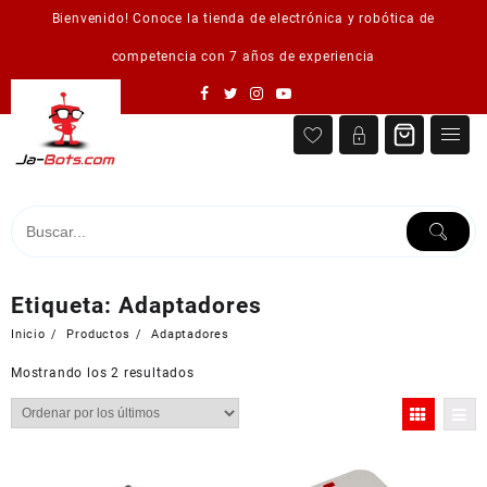
Saltar
Bienvenido! Conoce la tienda de electrónica y robótica de
al
contenido
competencia con 7 años de experiencia
Etiqueta:
Adaptadores
Inicio
Productos
Adaptadores
Ordenado
Mostrando los 2 resultados
por
los
últimos