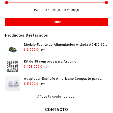
Precio:
$ 19.000,0
—
$ 20.000,0
Pre
Pre
mí
má
Filtrar
Productos Destacados
Módulo Fuente de Alimentación Aislada AC-DC 12V
300mA 3.5W
$
8.000,0
+IVA
Kit de 45 sensores para Arduino
$
153.000,0
+IVA
Adaptador Enchufe Americano Compacto para
Viaje
$
5.500,0
+IVA
Añade tu contenido aquí
CONTACTO