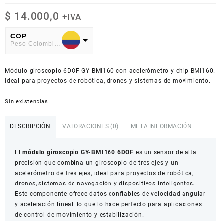
$
14.000,0
+IVA
COP
Peso Colombiano
USD
Módulo giroscopio 6DOF GY-BMI160 con acelerómetro y chip BMI160.
American Dollar
Ideal para proyectos de robótica, drones y sistemas de movimiento.
Sin existencias
DESCRIPCIÓN
VALORACIONES (0)
META INFORMACIÓN
El
módulo giroscopio GY-BMI160 6DOF
es un sensor de alta
precisión que combina un giroscopio de tres ejes y un
acelerómetro de tres ejes, ideal para proyectos de robótica,
drones, sistemas de navegación y dispositivos inteligentes.
Este componente ofrece datos confiables de velocidad angular
y aceleración lineal, lo que lo hace perfecto para aplicaciones
de control de movimiento y estabilización.