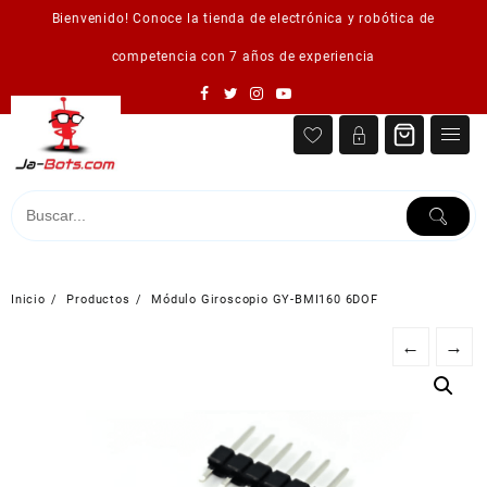
Saltar
Bienvenido! Conoce la tienda de electrónica y robótica de
al
contenido
competencia con 7 años de experiencia
Inicio
Productos
Módulo Giroscopio GY-BMI160 6DOF
←
→