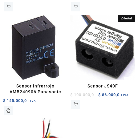
¡Oferta!
Sensor Infrarrojo
Sensor JS40F
AMB240906 Panasonic
El
El
$
100.000,0
$
86.000,0
+IVA
$
145.000,0
precio
precio
+IVA
original
actual
era:
es:
$ 100.000,0.
$ 86.000,