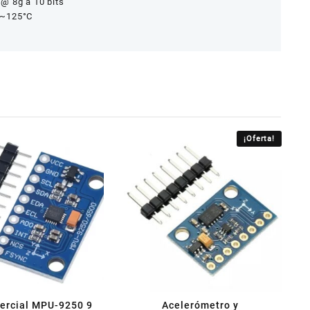
@ 8g a 10 bits
C~125°C
¡Oferta!
nercial MPU-9250 9
Acelerómetro y