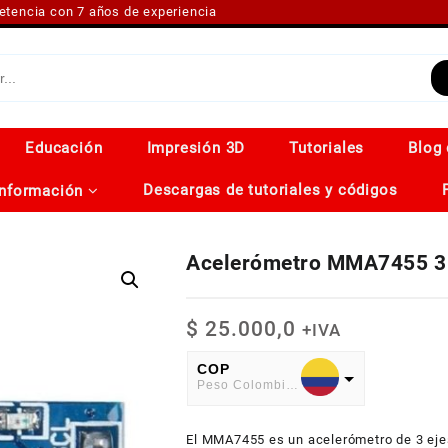
petencia con 7 años de experiencia
Educación
Impresión 3D
Tutoriales
Blog 
Descargas de tutoriales y códigos
Información
Acelerómetro MMA7455 3 E
$
25.000,0
+IVA
COP
Peso Colombiano
USD
El MMA7455 es un acelerómetro de 3 ejes 
American Dollar