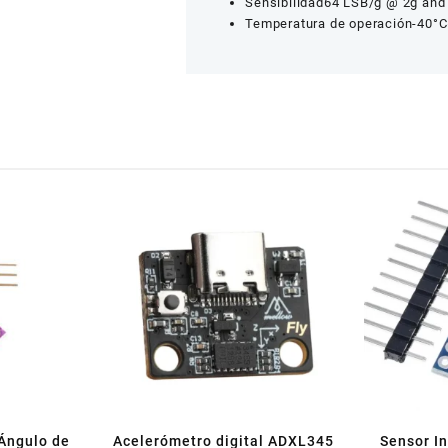
Sensibilidad64 LSB/g @ 2g and 
Temperatura de operación-40°
Ángulo de
Acelerómetro digital ADXL345
Sensor I