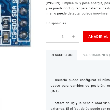
(I2C/SPI). Emplea muy poca energía, pos
y se puede configurar para detectar caída
mismo puede detectar pulsos (movimiento
3 disponibles
Acelerómetro
-
+
AÑADIR AL
MMA7455
3
Ejes
Digital
DESCRIPCIÓN
VALORACIONES (
cantidad
El usuario puede configurar el núm
usado para cambios de posición, or
(INT)
El offset de 0g y la sensibilidad vi
externos. El offset de 0g puede ser r