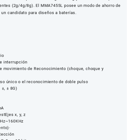
erentes (2g/4g/8g). El MMA7455L posee un modo de ahorro de
n un candidato para diseños a baterías.
io
e interrupción
 de movimiento de Reconocimiento (choque, choque y
so único o el reconocimiento de doble pulso
 ±, ± 8G)
mA
stEjes x, y, z
0KHz~160KHz
ento)·
tección