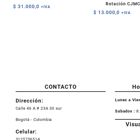
Rotación CJM
$
31.000,0
+IVA
$
13.000,0
+IVA
CONTACTO
Ho
Dirección:
Lunes a Vie
Calle 46 A # 23A 30 sur
Sabados :
8
Bogotá - Colombia
Visu
Celular:
3125756514