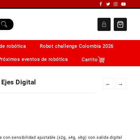
de robótica
Robot challenge Colombia 2026
Próximos eventos de robótica
Carrito
jes Digital
←
→
con sensibilidad ajustable (±2g, ±4g, ±8g) con salida digital