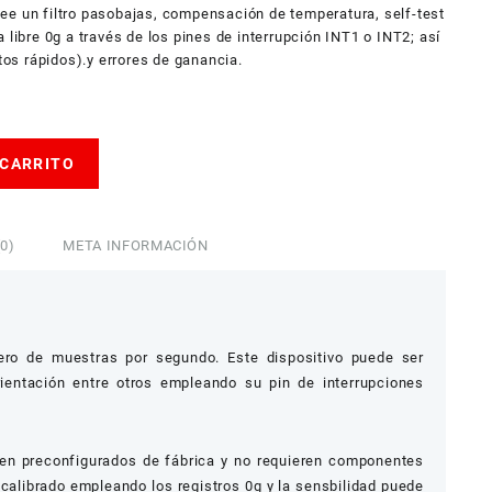
ee un filtro pasobajas, compensación de temperatura, self-test
 libre 0g a través de los pines de interrupción INT1 o INT2; así
s rápidos).y errores de ganancia.
 CARRITO
0)
META INFORMACIÓN
ero de muestras por segundo. Este dispositivo puede ser
ientación entre otros empleando su pin de interrupciones
enen preconfigurados de fábrica y no requieren componentes
ecalibrado empleando los registros 0g y la sensbilidad puede