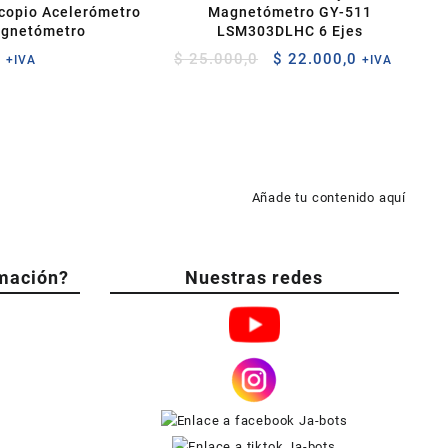
scopio Acelerómetro
Magnetómetro GY-511
gnetómetro
LSM303DLHC 6 Ejes
El
El
0
$
25.000,0
$
22.000,0
+IVA
+IVA
precio
precio
original
actual
era:
es:
$ 25.000,0.
$ 22.000,0.
Añade tu contenido aquí
mación?
Nuestras redes