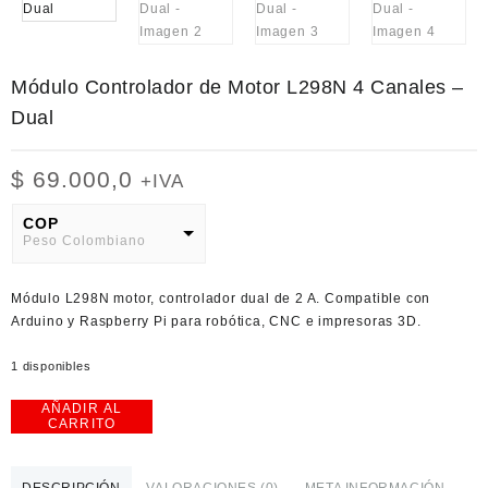
Módulo Controlador de Motor L298N 4 Canales –
Dual
$
69.000,0
+IVA
COP
Peso Colombiano
USD
Módulo L298N motor, controlador dual de 2 A. Compatible con
American Dollar
Arduino y Raspberry Pi para robótica, CNC e impresoras 3D.
1 disponibles
AÑADIR AL
Módulo
CARRITO
Controlador
de
Motor
DESCRIPCIÓN
VALORACIONES (0)
META INFORMACIÓN