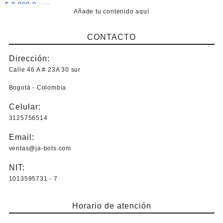
$
8.800,0
+IVA
Añade tu contenido aquí
CONTACTO
Dirección:
Calle 46 A # 23A 30 sur
Bogotá - Colombia
Celular:
3125756514
Email:
ventas@ja-bots.com
NIT:
1013595731 - 7
Horario de atención