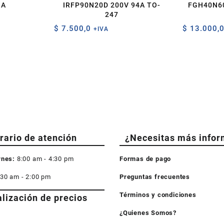
1A
IRFP90N20D 200V 94A TO-
FGH40N60
247
$
7.500,0
$
13.000,
+IVA
rario de atención
¿Necesitas más infor
rnes:
8:00 am - 4:30 pm
Formas de pago
:30 am - 2:00 pm
Preguntas frecuentes
Términos y condiciones
alización de precios
¿Quienes Somos?