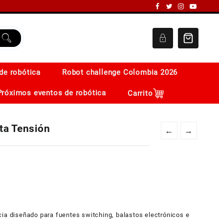
de robótica
Robot challenge Colombia 2026
Próximos eventos de robótica
Carrito
ta Tensión
←
→
cia diseñado para fuentes switching, balastos electrónicos e