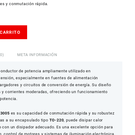
jes y conmutación rápida.
 CARRITO
0)
META INFORMACIÓN
onductor de potencia ampliamente utilizado en
tensión, especialmente en fuentes de alimentación
argadores y circuitos de conversión de energía. Su diseño
os y corrientes moderadas, ofreciendo un funcionamiento
potencia.
13005
es su capacidad de conmutación rápida y su robustez
cias a su encapsulado tipo
TO-220
, puede disipar calor
to con un disipador adecuado. Es una excelente opción para
, control de motores y sistemas de iluminación electrónica.