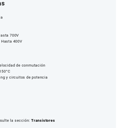
as
ia
Hasta 700V
: Hasta 400V
velocidad de conmutación
 150°C
ng y circuitos de potencia
ulte la sección:
Transistores