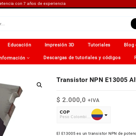
petencia con 7 años de experiencia
Educación
Impresión 3D
Tutoriales
Blog 
Descargas de tutoriales y códigos
Información
Transistor NPN E13005 Al
$
2.000,0
+IVA
COP
Peso Colombiano
USD
El E13005 es un transistor NPN de poten
American Dollar