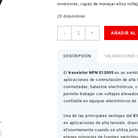
inversores, capaz de manejar altos volta
20 disponibles
Transistor
-
+
AÑADIR AL
NPN
E13005
Alta
Tensión
DESCRIPCIÓN
VALORACIONES (
cantidad
El
transistor NPN E13005
es un semic
aplicaciones de conmutación de alta 
conmutadas, balastos electrónicos, c
permite trabajar con voltajes elevad
confiable en equipos electrónicos de 
Una de las principales ventajas del
E
en aplicaciones de alta tensión. Gra
eficientemente cuando se utiliza jun
etapas primarias de fuentes switching