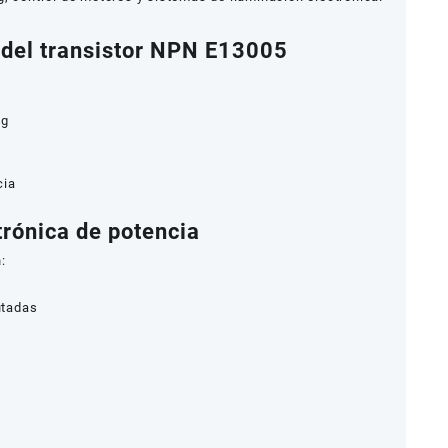
 del transistor NPN E13005
ng
cia
rónica de potencia
:
utadas