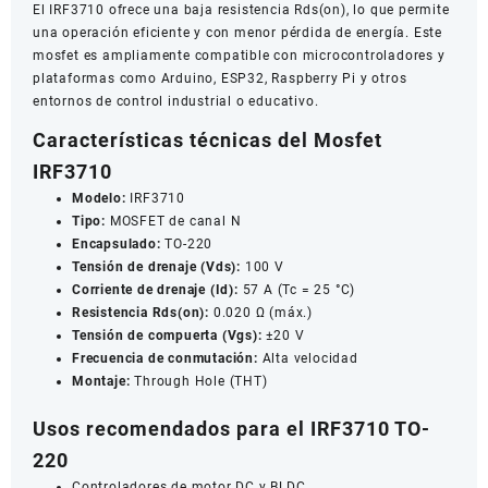
El IRF3710 ofrece una baja resistencia Rds(on), lo que permite
una operación eficiente y con menor pérdida de energía. Este
mosfet es ampliamente compatible con microcontroladores y
plataformas como Arduino, ESP32, Raspberry Pi y otros
entornos de control industrial o educativo.
Características técnicas del Mosfet
IRF3710
Modelo:
IRF3710
Tipo:
MOSFET de canal N
Encapsulado:
TO-220
Tensión de drenaje (Vds):
100 V
Corriente de drenaje (Id):
57 A (Tc = 25 °C)
Resistencia Rds(on):
0.020 Ω (máx.)
Tensión de compuerta (Vgs):
±20 V
Frecuencia de conmutación:
Alta velocidad
Montaje:
Through Hole (THT)
Usos recomendados para el IRF3710 TO-
220
Controladores de motor DC y BLDC