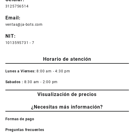
elegir
3125756514
en
la
Email:
página
ventas@ja-bots.com
de
producto
NIT:
1013595731 - 7
Horario de atención
Lunes a Viernes:
8:00 am - 4:30 pm
Sabados :
8:30 am - 2:00 pm
Visualización de precios
¿Necesitas más información?
Formas de pago
Preguntas frecuentes