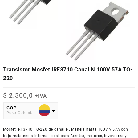
Transistor Mosfet IRF3710 Canal N 100V 57A TO-
220
$
2.300,0
+IVA
COP
Peso Colombiano
USD
Mosfet IRF3710 TO-220 de canal N. Maneja hasta 100V y 57A con
American Dollar
baja resistencia interna. Ideal para fuentes, motores, inversores y