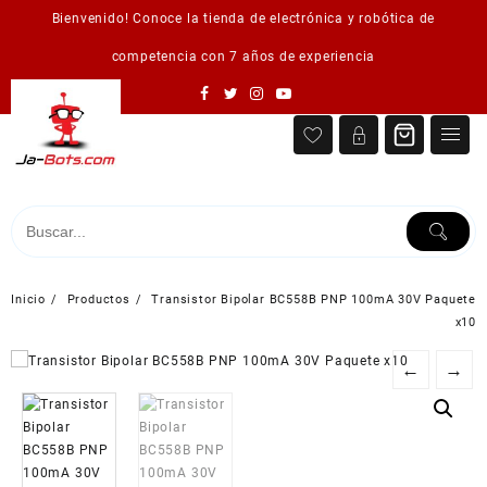
Saltar
Bienvenido! Conoce la tienda de electrónica y robótica de
al
contenido
competencia con 7 años de experiencia
Inicio
Productos
Transistor Bipolar BC558B PNP 100mA 30V Paquete
x10
←
→