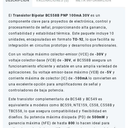
DESCRIPCIÓN
VALORACIONES (0)
META INFORMACIÓN
100mA
30V
El
Transistor Bipolar BC558B PNP 100mA 30V
es un
Paquete
componente clave para proyectos de electrónica, control y
x10
procesamiento de señal, proporcionando alta ganancia,
cantidad
confiabilidad y estabilidad térmica. Este paquete incluye 10
unidades, encapsuladas en formato
TO-92
, lo que facilita su
integración en circuitos prototipo y desarrollos profesionales.
Con un voltaje máximo colector-emisor (VCE) de
-30V
y
voltaje colector-base (VCB) de
-30V
, el BC558B asegura un
funcionamiento eficiente y estable en una amplia variedad de
aplicaciones. Su voltaje emisor-base máximo (VEB) de
-5V
y
corriente máxima de colector (IC) de
-100mA
lo convierten en
una excelente opción para amplificadores de señal y
controladores de baja potencia.
Este transistor complementario de BC548 y BC549 es
equivalente a modelos como BC559, NTE159, C558, C558B y
TBC558, lo que asegura compatibilidad y flexibilidad en
diseños. Su potencia máxima disipada (PD) de
500mW
y
ganancia máxima (hFE) de hasta
800
lo hacen ideal para