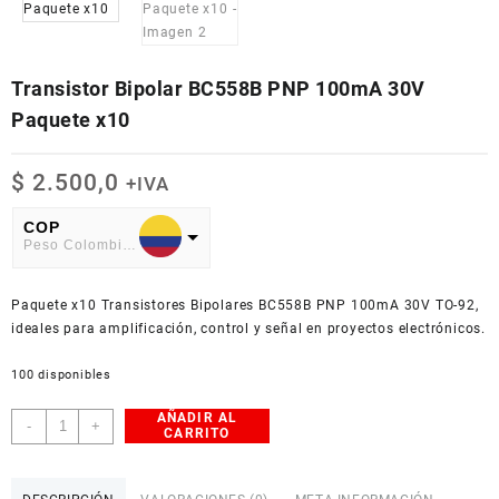
Transistor Bipolar BC558B PNP 100mA 30V
Paquete x10
$
2.500,0
+IVA
COP
Peso Colombiano
USD
Paquete x10 Transistores Bipolares BC558B PNP 100mA 30V TO-92,
American Dollar
ideales para amplificación, control y señal en proyectos electrónicos.
100 disponibles
AÑADIR AL
Transistor
-
+
CARRITO
Bipolar
BC558B
PNP