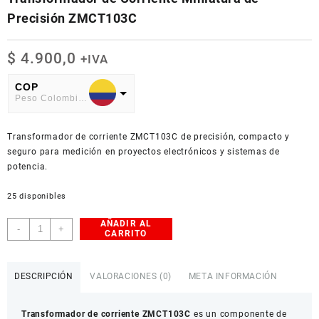
Precisión ZMCT103C
$
4.900,0
+IVA
COP
Peso Colombiano
USD
Transformador de corriente ZMCT103C de precisión, compacto y
American Dollar
seguro para medición en proyectos electrónicos y sistemas de
potencia.
25 disponibles
AÑADIR AL
Transformador
-
+
CARRITO
de
Corriente
Miniatura
DESCRIPCIÓN
VALORACIONES (0)
META INFORMACIÓN
de
Precisión
Transformador de corriente ZMCT103C
es un componente de
ZMCT103C