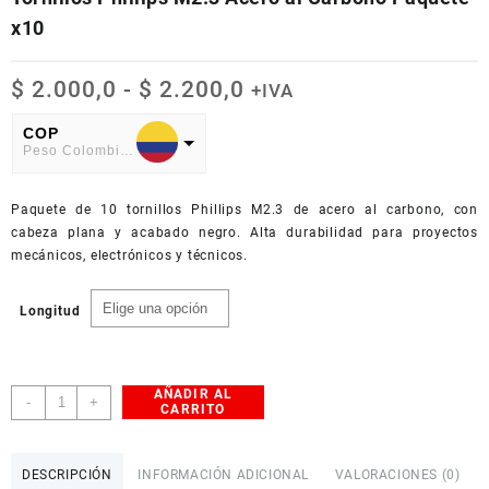
x10
Rango
$
2.000,0
-
$
2.200,0
+IVA
de
precios:
COP
Peso Colombiano
desde
$ 2.000,0
USD
hasta
Paquete de 10 tornillos Phillips M2.3 de acero al carbono, con
American Dollar
$ 2.200,0
cabeza plana y acabado negro. Alta durabilidad para proyectos
mecánicos, electrónicos y técnicos.
Longitud
AÑADIR AL
Tornillos
-
+
CARRITO
Phillips
M2.3
Acero
DESCRIPCIÓN
INFORMACIÓN ADICIONAL
VALORACIONES (0)
al