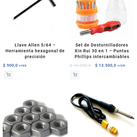
Llave Allen 5/64 –
Set de Destornilladores
Herramienta hexagonal de
Xin Rui 30 en 1 – Puntas
precisión
Phillips intercambiables
El
El
$
900,0
$
16.000,0
$
13.500,0
+IVA
+IVA
precio
precio
original
actual
era:
es:
$ 16.000,0.
$ 13.500,0