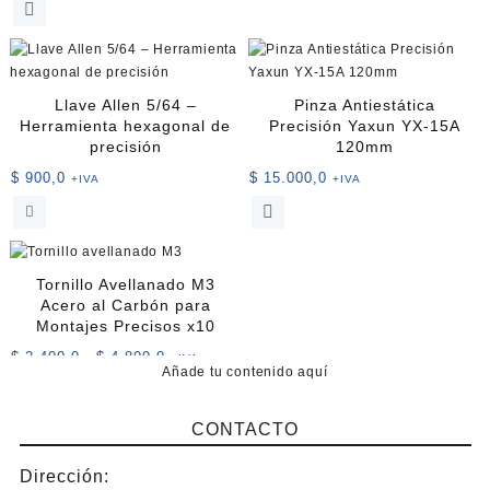
tiene
$ 2.500,0
múltiples
hasta
variantes.
$ 7.000,0
Las
opciones
Llave Allen 5/64 –
Pinza Antiestática
se
Herramienta hexagonal de
Precisión Yaxun YX-15A
pueden
precisión
120mm
elegir
$
900,0
$
15.000,0
+IVA
+IVA
en
la
página
de
producto
Tornillo Avellanado M3
Acero al Carbón para
Montajes Precisos x10
Rango
$
2.400,0
-
$
4.800,0
+IVA
Añade tu contenido aquí
de
Este
precios:
producto
desde
CONTACTO
tiene
$ 2.400,0
múltiples
hasta
Dirección:
variantes.