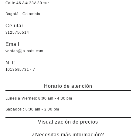
$ 4.800,0
Las
Calle 46 A # 23A 30 sur
opciones
Bogotá - Colombia
se
pueden
Celular:
elegir
3125756514
en
la
Email:
página
ventas@ja-bots.com
de
producto
NIT:
1013595731 - 7
Horario de atención
Lunes a Viernes:
8:00 am - 4:30 pm
Sabados :
8:30 am - 2:00 pm
Visualización de precios
¿Necesitas más información?