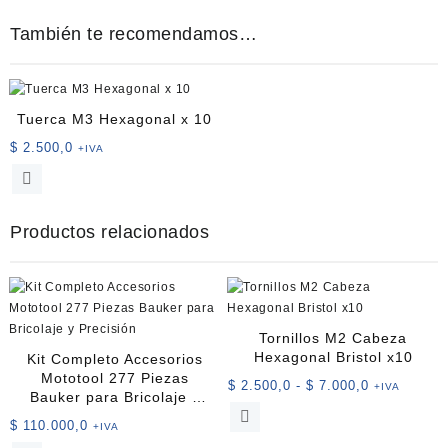
También te recomendamos…
Tuerca M3 Hexagonal x 10
$
2.500,0
+IVA
Productos relacionados
Tornillos M2 Cabeza
Hexagonal Bristol x10
Kit Completo Accesorios
Mototool 277 Piezas
Rango
$
2.500,0
-
$
7.000,0
+IVA
Bauker para Bricolaje y
de
Este
Precisión
$
110.000,0
precios:
+IVA
producto
desde