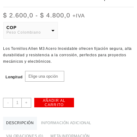
Rango
$
2.600,0
-
$
4.800,0
+IVA
de
precios:
COP
Peso Colombiano
desde
$ 2.600,0
USD
hasta
Los
Tornillos Allen M3 Acero Inoxidable
ofrecen fijación segura, alta
American Dollar
$ 4.800,0
durabilidad y resistencia a la corrosión, perfectos para proyectos
mecánicos y electrónicos.
Longitud
AÑADIR AL
Tornillos
-
+
CARRITO
Allen
M3
Acero
DESCRIPCIÓN
INFORMACIÓN ADICIONAL
Inoxidable
Paquete
VALORACIONES (0)
META INFORMACIÓN