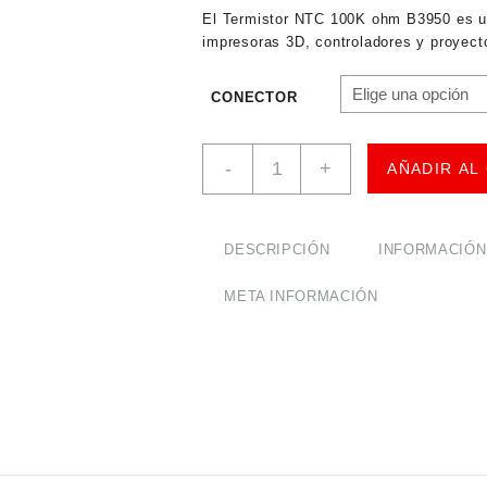
El Termistor NTC 100K ohm B3950 es un
impresoras 3D, controladores y proyecto
CONECTOR
Termistor
-
+
AÑADIR AL
NTC
100K
ohm
B3950
DESCRIPCIÓN
INFORMACIÓN
cantidad
META INFORMACIÓN