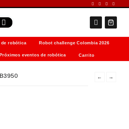
 de robótica
Robot challenge Colombia 2026
Próximos eventos de robótica
Carrito
 B3950
←
→