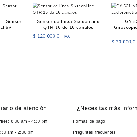
 – Sensor
Sensor de línea SixteenLine
GY-5
tal 5V
QTR-16 de 16 canales
Giroscopi
$
120.000,0
+IVA
$
20.000,0
rario de atención
¿Necesitas más infor
rnes:
8:00 am - 4:30 pm
Formas de pago
:30 am - 2:00 pm
Preguntas frecuentes