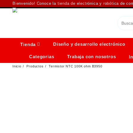
Saltar
Bienvenido! Conoce la tienda de electrónica y robótica de c
al
contenido
Diseño y desarrollo electrónico
Tienda
Categorias
Trabaja con nosotros
I
Inicio
Productos
Termistor NTC 100K ohm B3950