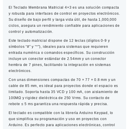
Alta
El
Teclado Membrana Matricial 4×3
es una solución compacta
Precisión
y robusta para interfaces de control en proyectos electrónicos.
cantidad
Su diseño de bajo perfil y larga vida útil, de hasta 1,000,000
ciclos, asegura un rendimiento confiable para aplicaciones de
control y automatización.
Este teclado matricial dispone de 12 teclas (dígitos 0-9 y
símbolos “#” y “*”), ideales para sistemas que requieren
entrada numérica o comandos específicos. Su construcción
incluye un conector estándar de 2.54mm y un conector
hembra de 7 pines, facilitando la integración en sistemas
electrónicos.
Con unas dimensiones compactas de 70 × 77 × 0.8 mm y un
cable de 85 mm, es ideal para proyectos donde el espacio es
limitado. Soporta hasta 35 VCD y 100 mA, con aislamiento de
100MΩ y rigidez dieléctrica de 250 Vrms. Su contacto de
rebote ≤ 5 ms garantiza una respuesta rápida y precisa.
El teclado es compatible con la librería Arduino Keypad, lo
que simplifica su programación y uso en proyectos con
Arduino. Es perfecto para aplicaciones electrónicas, control