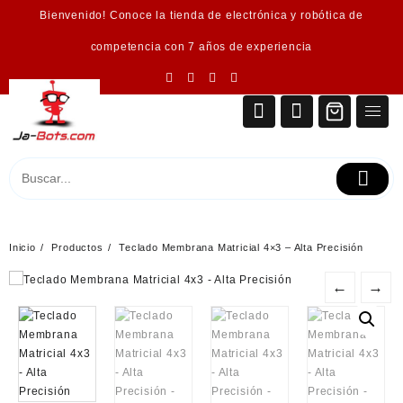
Saltar
Bienvenido! Conoce la tienda de electrónica y robótica de
al
contenido
competencia con 7 años de experiencia
Inicio
Productos
Teclado Membrana Matricial 4×3 – Alta Precisión
←
→