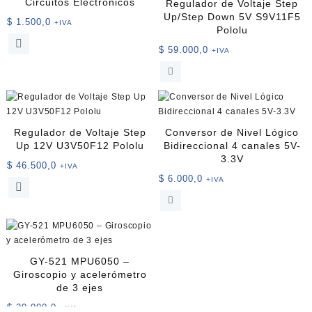
Circuitos Electrónicos
Regulador de Voltaje Step
Up/Step Down 5V S9V11F5
$
1.500,0
+IVA
Pololu
Este
$
59.000,0
+IVA
producto
tiene
múltiples
variantes.
Las
opciones
Regulador de Voltaje Step
Conversor de Nivel Lógico
se
Up 12V U3V50F12 Pololu
Bidireccional 4 canales 5V-
pueden
3.3V
$
46.500,0
+IVA
elegir
$
6.000,0
+IVA
en
la
página
de
producto
GY-521 MPU6050 –
Giroscopio y acelerómetro
de 3 ejes
$
20.000,0
+IVA