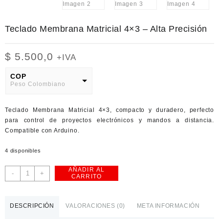
Teclado Membrana Matricial 4×3 – Alta Precisión
$
5.500,0
+IVA
COP
Peso Colombiano
USD
Teclado Membrana Matricial 4×3, compacto y duradero, perfecto
American Dollar
para control de proyectos electrónicos y mandos a distancia.
Compatible con Arduino.
4 disponibles
AÑADIR AL
Teclado
-
+
CARRITO
Membrana
Matricial
4x3
DESCRIPCIÓN
VALORACIONES (0)
META INFORMACIÓN
-