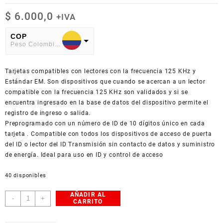
$
6.000,0
+IVA
COP
Peso Colombiano
USD
Tarjetas compatibles con lectores con la frecuencia 125 KHz y
American Dollar
Estándar EM. Son dispositivos que cuando se acercan a un lector
compatible con la frecuencia 125 KHz son validados y si se
encuentra ingresado en la base de datos del dispositivo permite el
registro de ingreso o salida.
Preprogramado con un número de ID de 10 dígitos único en cada
tarjeta . Compatible con todos los dispositivos de acceso de puerta
del ID o lector del ID Transmisión sin contacto de datos y suministro
de energía. Ideal para uso en ID y control de acceso
40 disponibles
AÑADIR AL
Tarjeta
-
+
CARRITO
ID
RFID