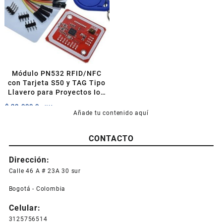
Módulo PN532 RFID/NFC
con Tarjeta S50 y TAG Tipo
Llavero para Proyectos IoT
y Control de Acceso
$
28.000,0
+IVA
Añade tu contenido aquí
CONTACTO
Dirección:
Calle 46 A # 23A 30 sur
Bogotá - Colombia
Celular:
3125756514