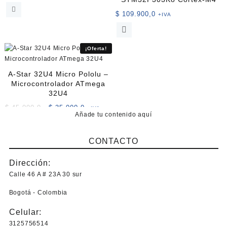
pueden
$
109.900,0
+IVA
elegir
en
la
¡Oferta!
página
de
producto
A-Star 32U4 Micro Pololu –
Microcontrolador ATmega
32U4
El
El
$
45.000,0
$
35.000,0
+IVA
Añade tu contenido aquí
precio
precio
original
actual
era:
es:
CONTACTO
$ 45.000,0.
$ 35.000,0.
Dirección:
Calle 46 A # 23A 30 sur
Bogotá - Colombia
Celular:
3125756514