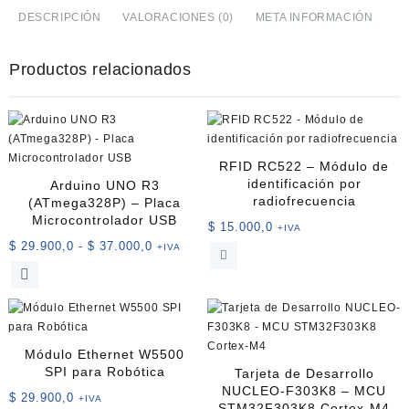
ESP32
DESCRIPCIÓN
VALORACIONES (0)
META INFORMACIÓN
WROOM
32U
Productos relacionados
–
Wi‑Fi
y
Bluetooth
Integrados
cantidad
RFID RC522 – Módulo de
identificación por
Arduino UNO R3
radiofrecuencia
(ATmega328P) – Placa
Microcontrolador USB
$
15.000,0
+IVA
Rango
$
29.900,0
-
$
37.000,0
+IVA
de
Este
precios:
producto
desde
tiene
$ 29.900,0
múltiples
hasta
variantes.
Módulo Ethernet W5500
$ 37.000,0
Las
SPI para Robótica
Tarjeta de Desarrollo
opciones
NUCLEO-F303K8 – MCU
$
29.900,0
+IVA
se
STM32F303K8 Cortex-M4