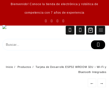
Saltar
Bienvenido! Conoce la tienda de electrónica y robótica de
al
contenido
competencia con 7 años de experiencia
Inicio
Productos
Tarjeta de Desarrollo ESP32 WROOM 32U – Wi‑Fi y
Bluetooth Integrados
←
→