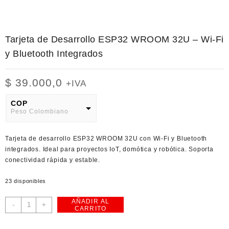
Tarjeta de Desarrollo ESP32 WROOM 32U – Wi‑Fi
y Bluetooth Integrados
$
39.000,0
+IVA
COP
Peso Colombiano
USD
Tarjeta de desarrollo ESP32 WROOM 32U con Wi‑Fi y Bluetooth
American Dollar
integrados. Ideal para proyectos IoT, domótica y robótica. Soporta
conectividad rápida y estable.
23 disponibles
AÑADIR AL
Tarjeta
-
+
CARRITO
de
Desarrollo