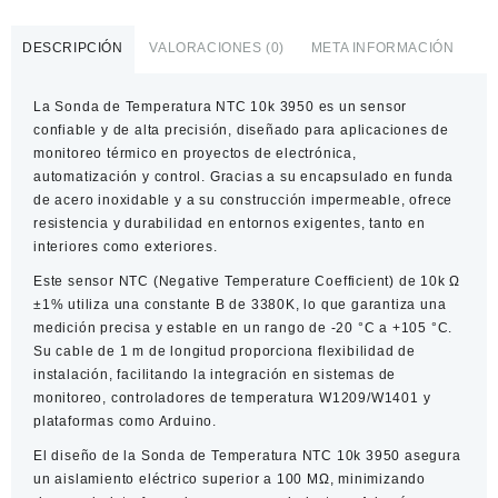
Temperatura
NTC
DESCRIPCIÓN
VALORACIONES (0)
META INFORMACIÓN
10k
3950
La
Sonda de Temperatura NTC 10k 3950
es un sensor
Impermeable
confiable y de alta precisión, diseñado para aplicaciones de
1m
monitoreo térmico en proyectos de electrónica,
cantidad
automatización y control. Gracias a su encapsulado en funda
de acero inoxidable y a su construcción impermeable, ofrece
resistencia y durabilidad en entornos exigentes, tanto en
interiores como exteriores.
Este sensor NTC (Negative Temperature Coefficient) de 10k Ω
±1% utiliza una constante B de 3380K, lo que garantiza una
medición precisa y estable en un rango de -20 °C a +105 °C.
Su cable de 1 m de longitud proporciona flexibilidad de
instalación, facilitando la integración en sistemas de
monitoreo, controladores de temperatura W1209/W1401 y
plataformas como Arduino.
El diseño de la
Sonda de Temperatura NTC 10k 3950
asegura
un aislamiento eléctrico superior a 100 MΩ, minimizando