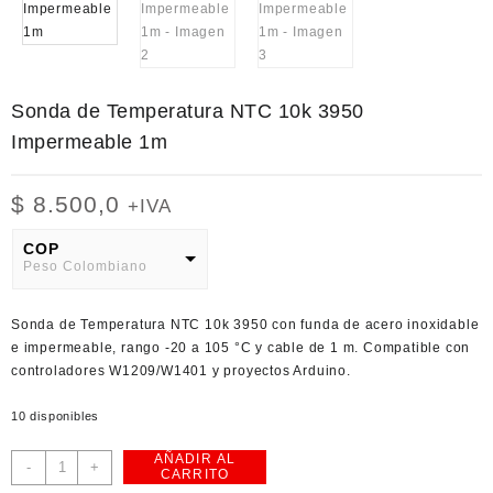
Sonda de Temperatura NTC 10k 3950
Impermeable 1m
$
8.500,0
+IVA
COP
Peso Colombiano
USD
Sonda de Temperatura NTC 10k 3950 con funda de acero inoxidable
American Dollar
e impermeable, rango -20 a 105 °C y cable de 1 m. Compatible con
controladores W1209/W1401 y proyectos Arduino.
10 disponibles
AÑADIR AL
Sonda
-
+
CARRITO
de