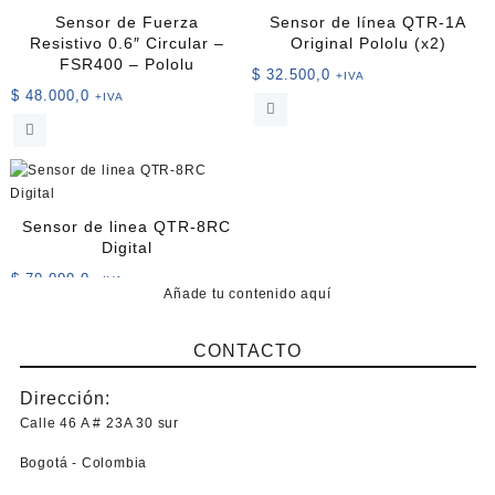
variantes.
Sensor de Fuerza
Sensor de línea QTR-1A
Las
Resistivo 0.6″ Circular –
Original Pololu (x2)
opciones
FSR400 – Pololu
$
32.500,0
+IVA
se
$
48.000,0
+IVA
pueden
elegir
en
la
página
de
Sensor de linea QTR-8RC
producto
Digital
$
70.000,0
+IVA
Añade tu contenido aquí
CONTACTO
Dirección:
Calle 46 A # 23A 30 sur
Bogotá - Colombia