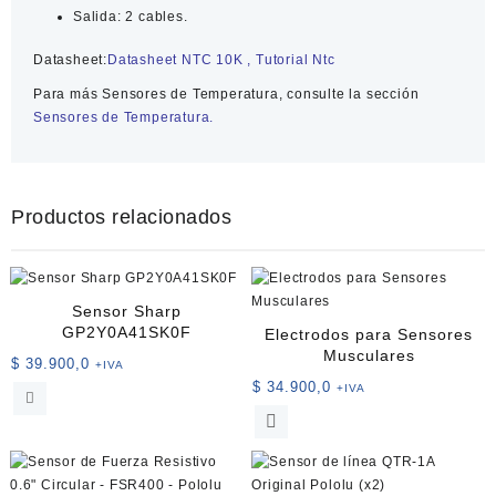
Salida: 2 cables.
Datasheet:
Datasheet NTC 10K
,
Tutorial Ntc
Para más
Sensores de Temperatura
, consulte la sección
Sensores de Temperatura.
Productos relacionados
Sensor Sharp
GP2Y0A41SK0F
Electrodos para Sensores
Musculares
$
39.900,0
+IVA
$
34.900,0
+IVA
Este
producto
tiene
múltiples