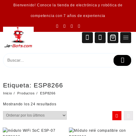
Saltar
Bienvenido! Conoce la tienda de electrónica y robótica de
al
contenido
competencia con 7 años de experiencia
Etiqueta:
ESP8266
Inicio
Productos
ESP8266
Ordenado
Mostrando los 24 resultados
por
los
últimos