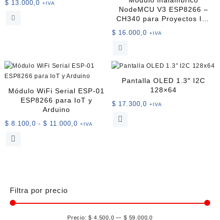
Módulo inalámbrico
$
13.000,0
+IVA
NodeMCU V3 ESP8266 –
CH340 para Proyectos IoT
y Desarrollo Arduino
$
16.000,0
+IVA
Pantalla OLED 1.3″ I2C
128×64
Módulo WiFi Serial ESP-01
ESP8266 para IoT y
$
17.300,0
+IVA
Arduino
Este
Rango
$
8.100,0
-
$
11.000,0
+IVA
producto
de
Este
tiene
precios:
producto
múltiples
desde
tiene
variantes.
$ 8.100,0
múltiples
Las
hasta
variantes.
opciones
$ 11.000,0
Las
se
Filtra por precio
opciones
pueden
se
elegir
Precio:
$ 4.500,0
—
$ 59.000,0
pueden
en