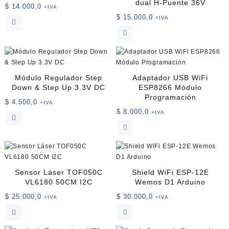
dual H-Puente 36V
$
14.000,0
+IVA
$
15.000,0
+IVA
Módulo Regulador Step
Adaptador USB WiFi
Down & Step Up 3.3V DC
ESP8266 Módulo
Programación
$
4.500,0
+IVA
$
8.000,0
+IVA
Sensor Láser TOF050C
Shield WiFi ESP-12E
VL6180 50CM I2C
Wemos D1 Arduino
$
25.000,0
$
30.000,0
+IVA
+IVA