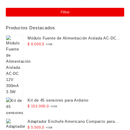
Pre
Pre
elegir
la
mín
má
en
página
Filtrar
la
de
página
producto
Productos Destacados
de
producto
Módulo Fuente de Alimentación Aislada AC-DC
12V 300mA 3.5W
$
8.000,0
+IVA
Kit de 45 sensores para Arduino
$
153.000,0
+IVA
Adaptador Enchufe Americano Compacto para
Viaje
$
5.500,0
+IVA