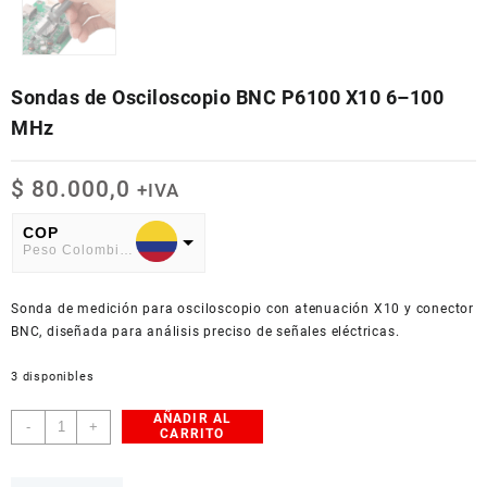
Sondas de Osciloscopio BNC P6100 X10 6–100
MHz
$
80.000,0
+IVA
COP
Peso Colombiano
USD
Sonda de medición para osciloscopio con atenuación X10 y conector
American Dollar
BNC, diseñada para análisis preciso de señales eléctricas.
3 disponibles
AÑADIR AL
Sondas
-
+
CARRITO
de
Osciloscopio