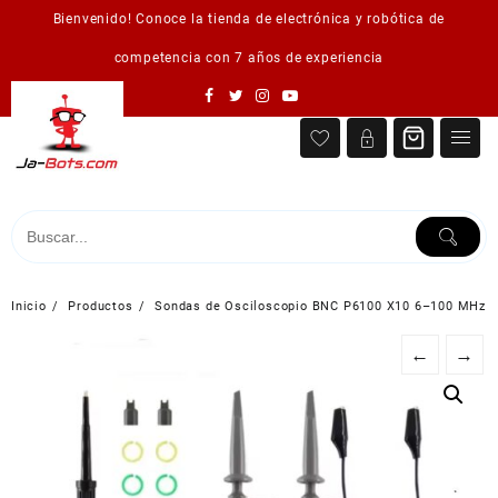
Saltar
Bienvenido! Conoce la tienda de electrónica y robótica de
al
contenido
competencia con 7 años de experiencia
Inicio
Productos
Sondas de Osciloscopio BNC P6100 X10 6–100 MHz
←
→