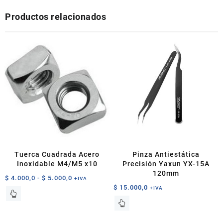
Productos relacionados
Tuerca Cuadrada Acero
Pinza Antiestática
Inoxidable M4/M5 x10
Precisión Yaxun YX-15A
120mm
Rango
$
4.000,0
-
$
5.000,0
+IVA
$
15.000,0
de
+IVA
Este
precios:
producto
desde
tiene
$ 4.000,0
múltiples