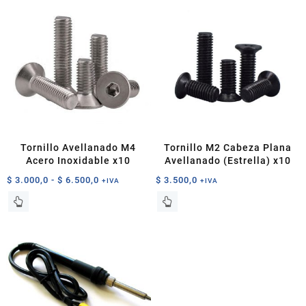
hasta
variantes.
$ 5.000,0
Las
opciones
se
pueden
elegir
en
la
página
de
Tornillo Avellanado M4
Tornillo M2 Cabeza Plana
producto
Acero Inoxidable x10
Avellanado (Estrella) x10
Rango
$
3.000,0
-
$
6.500,0
$
3.500,0
+IVA
+IVA
de
Este
Este
precios:
producto
producto
desde
tiene
tiene
$ 3.000,0
múltiples
múltiples
hasta
variantes.
variantes.
$ 6.500,0
Las
Las
opciones
opciones
se
se