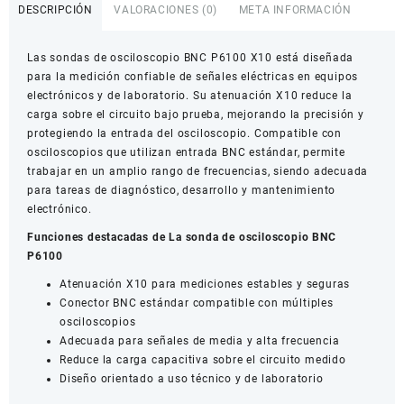
BNC
DESCRIPCIÓN
VALORACIONES (0)
META INFORMACIÓN
P6100
X10
Las sondas de osciloscopio BNC P6100 X10 está diseñada
6–
para la medición confiable de señales eléctricas en equipos
100
electrónicos y de laboratorio. Su atenuación X10 reduce la
MHz
carga sobre el circuito bajo prueba, mejorando la precisión y
cantidad
protegiendo la entrada del osciloscopio. Compatible con
osciloscopios que utilizan entrada BNC estándar, permite
trabajar en un amplio rango de frecuencias, siendo adecuada
para tareas de diagnóstico, desarrollo y mantenimiento
electrónico.
Funciones destacadas de La sonda de osciloscopio BNC
P6100
Atenuación X10 para mediciones estables y seguras
Conector BNC estándar compatible con múltiples
osciloscopios
Adecuada para señales de media y alta frecuencia
Reduce la carga capacitiva sobre el circuito medido
Diseño orientado a uso técnico y de laboratorio