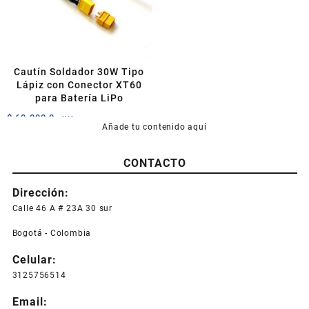
pueden
pueden
elegir
elegir
en
en
la
la
página
página
Cautín Soldador 30W Tipo
de
de
Lápiz con Conector XT60
producto
producto
para Batería LiPo
$
60.000,0
+IVA
Añade tu contenido aquí
CONTACTO
Dirección:
Calle 46 A # 23A 30 sur
Bogotá - Colombia
Celular:
3125756514
Email: