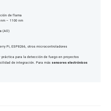
cción de flama
 nm – 1100 nm
ca (AO)
V
rry Pi, ESP8266, otros microcontroladores
 práctica para la detección de fuego en proyectos
acilidad de integración. Para más
sensores electrónicos