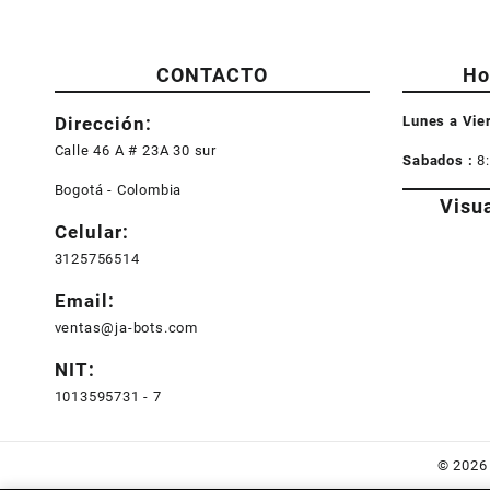
CONTACTO
Ho
Dirección:
Lunes a Vie
Calle 46 A # 23A 30 sur
Sabados :
8
Bogotá - Colombia
Visu
Celular:
3125756514
Email:
ventas@ja-bots.com
NIT:
1013595731 - 7
© 202