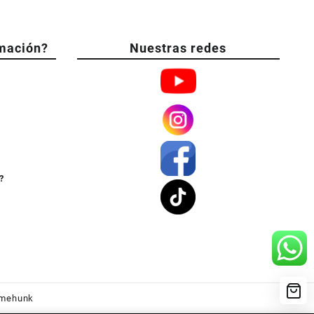
mación?
Nuestras redes
?
mehunk