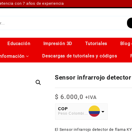
petencia con 7 años de experiencia
Educación
Impresión 3D
Tutoriales
Blog 
Descargas de tutoriales y códigos
Información
Sensor infrarrojo detecto
$
6.000,0
+IVA
COP
Peso Colombiano
USD
El Sensor infrarrojo detector de flama K
American Dollar