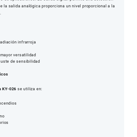
e la salida analógica proporciona un nivel proporcional a la
.
diación infrarroja
 mayor versatilidad
juste de sensibilidad
icos
a KY-026
se utiliza en:
incendios
ino
orios