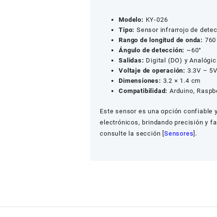
Modelo:
KY-026
Tipo:
Sensor infrarrojo de dete
Rango de longitud de onda:
760
Ángulo de detección:
~60°
Salidas:
Digital (DO) y Analógi
Voltaje de operación:
3.3V – 5
Dimensiones:
3.2 × 1.4 cm
Compatibilidad:
Arduino, Raspbe
Este sensor es una opción confiable y
electrónicos, brindando precisión y f
consulte la sección [
Sensores
].