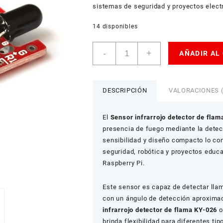
sistemas de seguridad y proyectos elect
14 disponibles
Sensor
-
+
AÑADIR AL
infrarrojo
detector
de
flama
DESCRIPCIÓN
VALORACIONES (
KY-
026
El
Sensor infrarrojo detector de flam
cantidad
presencia de fuego mediante la detecci
sensibilidad y diseño compacto lo co
seguridad, robótica y proyectos educ
Raspberry Pi.
Este sensor es capaz de detectar lla
con un ángulo de detección aproxim
infrarrojo detector de flama KY-026
o
brinda flexibilidad para diferentes ti