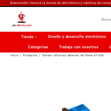
Saltar
Bienvenido! Conoce la tienda de electrónica y robótica de com
al
contenido
Diseño y desarrollo electrónico
Tienda
Categorias
Trabaja con nosotros
Inicio
Productos
Sensor infrarrojo detector de flama KY-026