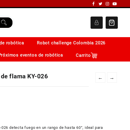
de robótica
Robot challenge Colombia 2026
Próximos eventos de robótica
Carrito
r de flama KY-026
←
→
Y-026 detecta fuego en un rango de hasta 60°, ideal para