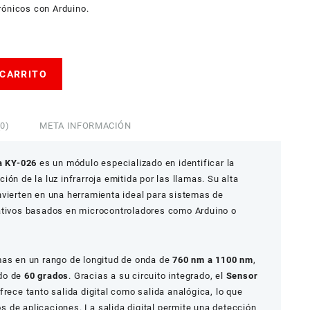
rónicos con Arduino.
 CARRITO
0)
META INFORMACIÓN
a KY-026
es un módulo especializado en identificar la
ón de la luz infrarroja emitida por las llamas. Su alta
nvierten en una herramienta ideal para sistemas de
ativos basados en microcontroladores como Arduino o
mas en un rango de longitud de onda de
760 nm a 1100 nm
,
ado de
60 grados
. Gracias a su circuito integrado, el
Sensor
frece tanto salida digital como salida analógica, lo que
pos de aplicaciones. La salida digital permite una detección