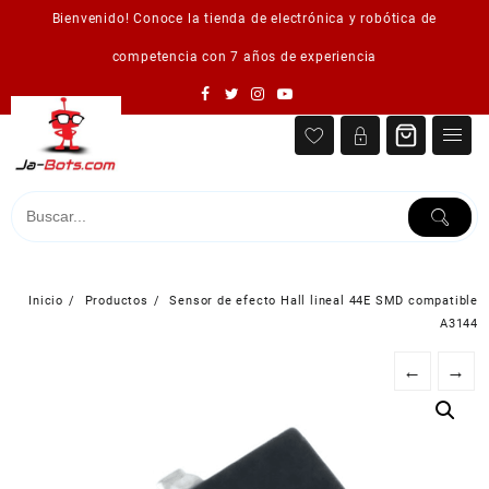
Saltar
Bienvenido! Conoce la tienda de electrónica y robótica de
al
contenido
competencia con 7 años de experiencia
Inicio
Productos
Sensor de efecto Hall lineal 44E SMD compatible
A3144
←
→