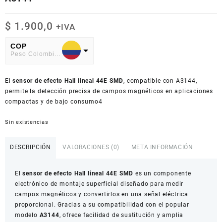
$
1.900,0
+IVA
COP
Peso Colombiano
USD
El
American Dollar
sensor de efecto Hall lineal 44E SMD
, compatible con A3144,
permite la detección precisa de campos magnéticos en aplicaciones
compactas y de bajo consumo4
Sin existencias
DESCRIPCIÓN
VALORACIONES (0)
META INFORMACIÓN
El
sensor de efecto Hall lineal 44E SMD
es un componente
electrónico de montaje superficial diseñado para medir
campos magnéticos y convertirlos en una señal eléctrica
proporcional. Gracias a su compatibilidad con el popular
modelo
A3144
, ofrece facilidad de sustitución y amplia