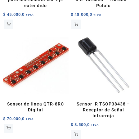
extendido
Pololu
$
45.000,0
$
48.000,0
+IVA
+IVA
Sensor de linea QTR-8RC
Sensor IR TSOP38438 –
Digital
Receptor de Señal
Infrarroja
$
70.000,0
+IVA
$
8.500,0
+IVA