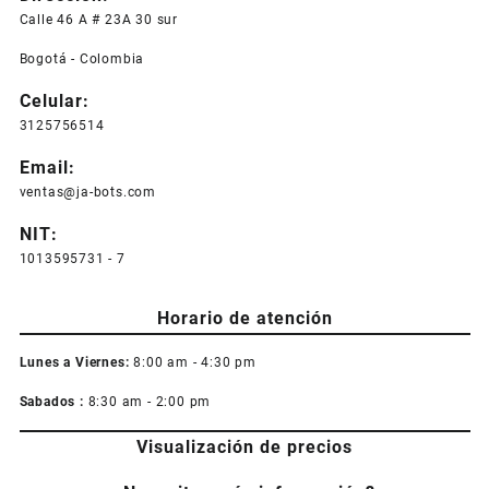
Las
Calle 46 A # 23A 30 sur
opciones
Bogotá - Colombia
se
pueden
Celular:
elegir
3125756514
en
la
Email:
página
ventas@ja-bots.com
de
producto
NIT:
1013595731 - 7
Horario de atención
Lunes a Viernes:
8:00 am - 4:30 pm
Sabados :
8:30 am - 2:00 pm
Visualización de precios