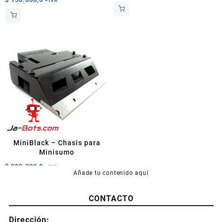
+IVA
MiniBlack – Chasis para
Minisumo
$
290.000,0
+IVA
Añade tu contenido aquí
Este
producto
CONTACTO
tiene
múltiples
Dirección:
variantes.