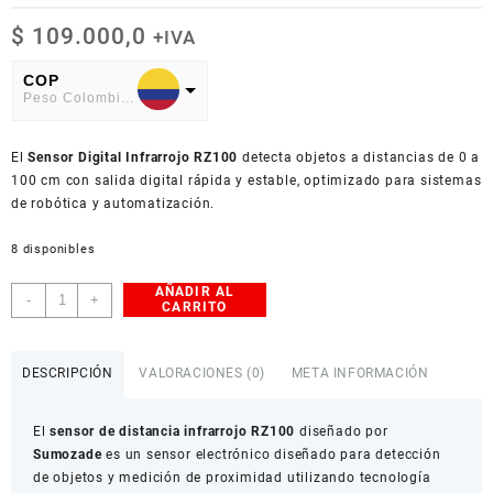
$
109.000,0
+IVA
COP
Peso Colombiano
USD
El
American Dollar
Sensor Digital Infrarrojo RZ100
detecta objetos a distancias de 0 a
100 cm con salida digital rápida y estable, optimizado para sistemas
de robótica y automatización.
8 disponibles
AÑADIR AL
Sensor
-
+
CARRITO
de
Distancia
Infrarrojo
DESCRIPCIÓN
VALORACIONES (0)
META INFORMACIÓN
RZ100
cantidad
El
sensor de distancia infrarrojo RZ100
diseñado por
Sumozade
es un sensor electrónico diseñado para detección
de objetos y medición de proximidad utilizando tecnología