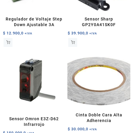
Regulador de Voltaje Step
Sensor Sharp
Down Ajustable 3A
GP2Y0A41SK0F
$
12.900,0
$
39.900,0
+IVA
+IVA
Cinta Doble Cara Alta
Sensor Omron E3Z-D62
Adherencia
Infrarrojo
$
30.000,0
+IVA
$
150.000,0