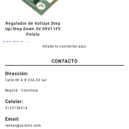
Regulador de Voltaje Step
Up/Step Down 5V S9V11F5
Pololu
$
59.000,0
+IVA
Añade tu contenido aquí
CONTACTO
Dirección:
Calle 46 A # 23A 30 sur
Bogotá - Colombia
Celular:
3125756514
Email:
ventas@ja-bots.com