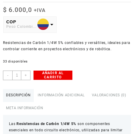
$
6.000,0
+IVA
COP
Peso Colombiano
USD
Resistencias de Carbón 1/4W 5% confiables y versátiles, ideales para
American Dollar
controlar corriente en proyectos electrónicos y de robótica.
33 disponibles
AÑADIR AL
Resistencias
-
+
CARRITO
de
Carbón
1/4W
DESCRIPCIÓN
INFORMACIÓN ADICIONAL
VALORACIONES (0)
5%
Paquete
META INFORMACIÓN
X100
cantidad
Las
Resistencias de Carbón 1/4W 5%
son componentes
esenciales en todo circuito electrónico, utilizadas para limitar