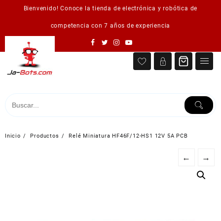
Saltar
Bienvenido! Conoce la tienda de electrónica y robótica de
al
contenido
competencia con 7 años de experiencia
Inicio
Productos
Relé Miniatura HF46F/12-HS1 12V 5A PCB
←
→