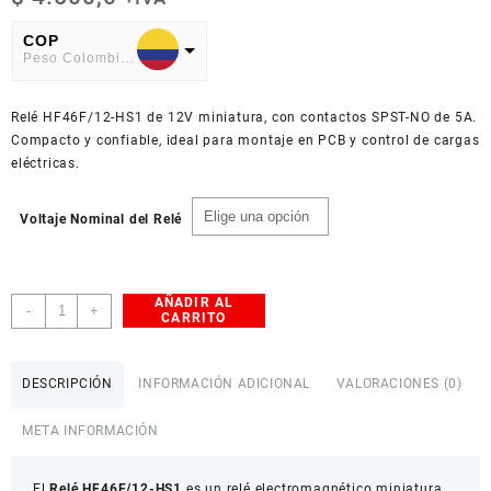
COP
Peso Colombiano
USD
Relé HF46F/12-HS1 de 12V miniatura, con contactos SPST-NO de 5A.
American Dollar
Compacto y confiable, ideal para montaje en PCB y control de cargas
eléctricas.
Voltaje Nominal del Relé
AÑADIR AL
Relé
-
+
CARRITO
Miniatura
HF46F/12-
HS1
DESCRIPCIÓN
INFORMACIÓN ADICIONAL
VALORACIONES (0)
12V
5A
META INFORMACIÓN
PCB
cantidad
El
Relé HF46F/12-HS1
es un relé electromagnético miniatura