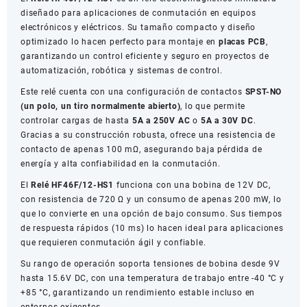
diseñado para aplicaciones de conmutación en equipos
electrónicos y eléctricos. Su tamaño compacto y diseño
optimizado lo hacen perfecto para montaje en
placas PCB
,
garantizando un control eficiente y seguro en proyectos de
automatización, robótica y sistemas de control.
Este relé cuenta con una configuración de contactos
SPST-NO
(un polo, un tiro normalmente abierto)
, lo que permite
controlar cargas de hasta
5A a 250V AC
o
5A a 30V DC
.
Gracias a su construcción robusta, ofrece una resistencia de
contacto de apenas 100 mΩ, asegurando baja pérdida de
energía y alta confiabilidad en la conmutación.
El
Relé HF46F/12-HS1
funciona con una bobina de 12V DC,
con resistencia de 720 Ω y un consumo de apenas 200 mW, lo
que lo convierte en una opción de bajo consumo. Sus tiempos
de respuesta rápidos (10 ms) lo hacen ideal para aplicaciones
que requieren conmutación ágil y confiable.
Su rango de operación soporta tensiones de bobina desde 9V
hasta 15.6V DC, con una temperatura de trabajo entre -40 °C y
+85 °C, garantizando un rendimiento estable incluso en
entornos exigentes.