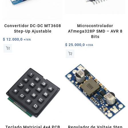
Convertidor DC-DC MT3608
Microcontrolador
Step-Up Ajustable
ATmega328P SMD – AVR 8
Bits
$
12.000,0
+IVA
$
25.000,0
+IVA
Teclado Matricial 4×4 PCB
Regulador de Voltaje Step