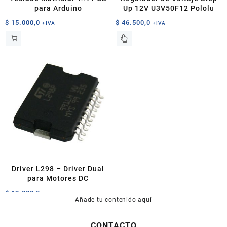
para Arduino
Up 12V U3V50F12 Pololu
$
15.000,0
$
46.500,0
+IVA
+IVA
Driver L298 – Driver Dual
para Motores DC
$
12.000,0
+IVA
Añade tu contenido aquí
CONTACTO