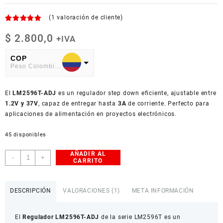
(
1
valoración de cliente)
Valorado
1
con
$
2.800,0
5.00
+IVA
de 5 en
base a
COP
valoración
Peso Colombiano
de un
cliente
USD
El
American Dollar
LM2596T-ADJ
es un regulador step down eficiente, ajustable entre
1.2V y 37V
, capaz de entregar hasta
3A
de corriente. Perfecto para
aplicaciones de alimentación en proyectos electrónicos.
45 disponibles
AÑADIR AL
Regulador
-
+
CARRITO
Step
Down
LM2596T-
DESCRIPCIÓN
VALORACIONES (1)
META INFORMACIÓN
ADJ
cantidad
El
Regulador LM2596T-ADJ
de la serie LM2596T es un