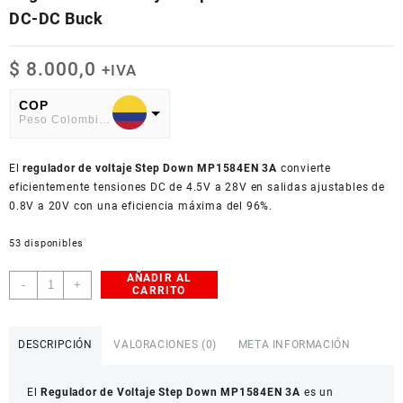
DC-DC Buck
$
8.000,0
+IVA
COP
Peso Colombiano
USD
El
American Dollar
regulador de voltaje Step Down MP1584EN 3A
convierte
eficientemente tensiones DC de 4.5V a 28V en salidas ajustables de
0.8V a 20V con una eficiencia máxima del 96%.
53 disponibles
AÑADIR AL
Regulador
-
+
CARRITO
de
Voltaje
Step
DESCRIPCIÓN
VALORACIONES (0)
META INFORMACIÓN
Down
MP1584EN
El
Regulador de Voltaje Step Down MP1584EN 3A
es un
3A