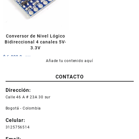
se
pueden
elegir
en
la
página
Conversor de Nivel Lógico
de
Bidireccional 4 canales 5V-
producto
3.3V
$
6.000,0
+IVA
Añade tu contenido aquí
CONTACTO
Dirección:
Calle 46 A # 23A 30 sur
Bogotá - Colombia
Celular:
3125756514