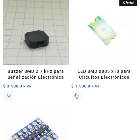
¡Oferta!
Buzzer SMD 2.7 kHz para
LED SMD 0805 x10 para
Señalización Electrónica
Circuitos Electrónicos
$
3.500,0
$
1.500,0
+IVA
+IVA
Este
producto
tiene
múltiples
variantes.
Las
opciones