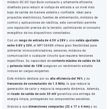
módulo DC-DC tipo Buck compacto y altamente eficiente,
DC-
diseñado para reducir el voltaje de entrada a un nivel más
DC
bajo de salida de manera estable y confiable. Ideal para
Buck
proyectos electrónicos, fuentes de alimentación, módulos de
cantidad
control y aplicaciones de robótica, este convertidor permite
una regulación precisa de la tensión, optimizando el consumo
energético de los dispositivos conectados.
Con un
rango de entrada de 4.5V a 28V
y una
salida ajustable
entre 0.8V y 20V
, el MP1584EN ofrece gran flexibilidad para
alimentar microcontroladores, sensores, módulos de
comunicación o cualquier circuito que requiera tensiones
específicas. Su capacidad de
corriente máxima de salida de 3A
y
potencia total de 10W
aseguran un rendimiento estable
incluso en cargas exigentes.
Este módulo destaca por su
alta eficiencia del 96%
y su
frecuencia de conmutación de 1.5 MHz
, lo que reduce la
generación de calor y mejora la respuesta dinámica. Además,
el
rizado de salida de solo 30 mV
garantiza una entrega de
energía limpia, protegiendo los componentes sensibles.
Gracias a sus
dimensiones compactas (22 x 17 x 4 mm)
y su