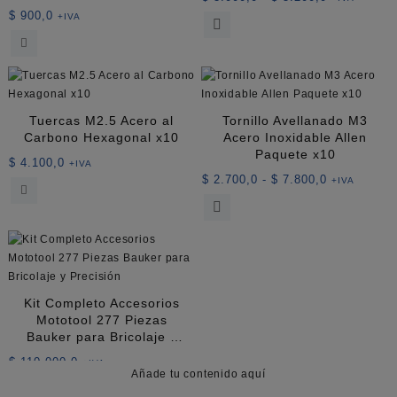
de
$
900,0
+IVA
Este
precios:
producto
desde
tiene
$ 3.000,0
múltiples
hasta
variantes.
$ 5.200,0
Las
Tuercas M2.5 Acero al
Tornillo Avellanado M3
opciones
Carbono Hexagonal x10
Acero Inoxidable Allen
se
Paquete x10
$
4.100,0
+IVA
pueden
Rango
$
2.700,0
-
$
7.800,0
+IVA
elegir
de
Este
en
precios:
producto
la
desde
tiene
página
$ 2.700,0
múltiples
de
hasta
variantes.
producto
$ 7.800,0
Las
Kit Completo Accesorios
opciones
Mototool 277 Piezas
se
Bauker para Bricolaje y
pueden
Precisión
$
110.000,0
+IVA
elegir
Añade tu contenido aquí
en