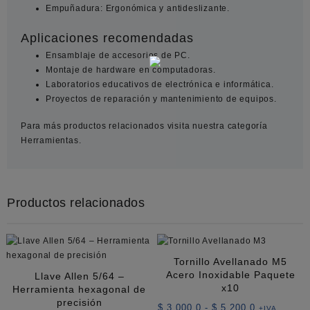
Empuñadura: Ergonómica y antideslizante.
Aplicaciones recomendadas
Ensamblaje de accesorios de PC.
Montaje de hardware en computadoras.
Laboratorios educativos de electrónica e informática.
Proyectos de reparación y mantenimiento de equipos.
Para más productos relacionados visita nuestra categoría
Herramientas.
Productos relacionados
Tornillo Avellanado M5
Acero Inoxidable Paquete
Llave Allen 5/64 –
x10
Herramienta hexagonal de
precisión
Rango
$
3.000,0
-
$
5.200,0
+IVA