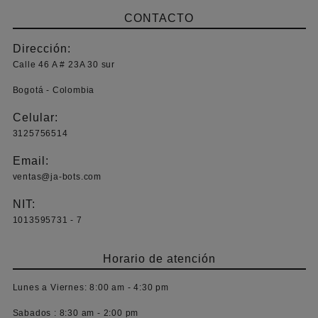
la
CONTACTO
página
de
Dirección:
producto
Calle 46 A # 23A 30 sur
Bogotá - Colombia
Celular:
3125756514
Email:
ventas@ja-bots.com
NIT:
1013595731 - 7
Horario de atención
Lunes a Viernes:
8:00 am - 4:30 pm
Sabados :
8:30 am - 2:00 pm