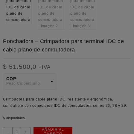
Ponchadora – Crimpadora para terminal IDC de
cable plano de computadora
$
51.500,0
+IVA
COP
Peso Colombiano
USD
Crimpadora para cable plano IDC, resistente y ergonómica,
American Dollar
compatible con conectores IDC de computadora series 26, 28 y 29.
5 disponibles
AÑADIR AL
Ponchadora
-
+
CARRITO