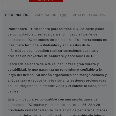
–
Crimpadora
para
DESCRIPCIÓN
VALORACIONES (0)
META INFORMACIÓN
terminal
IDC
Ponchadora – Crimpadora para terminal IDC de cable plano
de
de computadora
diseñada para el crimpado eficiente de
cable
conectores IDC en cables de cinta plana. Esta herramienta es
plano
ideal para técnicos, estudiantes y entusiastas de la
de
informática que necesiten realizar conexiones seguras y
computadora
precisas en proyectos de hardware y accesorios de PC.
cantidad
Fabricada en
acero de alta calidad
, ofrece gran dureza y
durabilidad, lo que garantiza un rendimiento confiable a lo
largo del tiempo. Su diseño ergonómico con mango cómodo y
antideslizante reduce la fatiga durante sesiones prolongadas
de uso, mejorando la productividad y el control al trabajar con
cables.
Esta crimpadora es compatible con una amplia gama de
conectores IDC macho y hembra de las series
26, 28 y 29
,
brindando versatilidad en la instalación de periféricos, placas
madre, tarjetas de expansión y sistemas de cableado interno