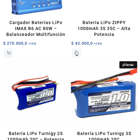
Cargador Baterías LiPo
Batería LiPo ZIPPY
IMAX B6 AC 80W –
1000mAh 3S 35C – Alta
Balanceador Multifunción
Potencia
$
270.000,0
$
43.000,0
+IVA
+IVA
¡Oferta!
Batería LiPo Turnigy 2S
Batería LiPo Turnigy 3S
1000mAh 20C – Potencia
1000mAh 20C