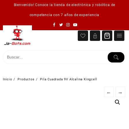
Saltar
Bienvenido! Conoce la tienda de electrónica y robótica de
al
contenido
competencia con 7 años de experiencia
Inicio
Productos
Pila Cuadrada 9V Alcalina Kingcell
←
→