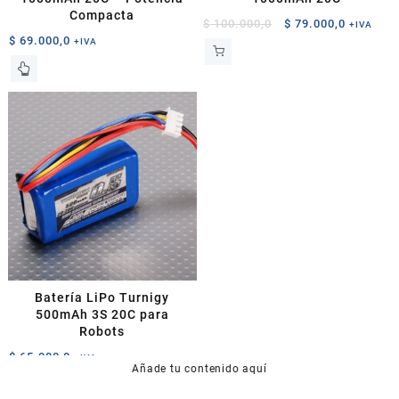
Compacta
El
El
$
100.000,0
$
79.000,0
+IVA
$
69.000,0
precio
precio
+IVA
original
actual
era:
es:
$ 100.000,0.
$ 79.000,
Batería LiPo Turnigy
500mAh 3S 20C para
Robots
$
65.000,0
+IVA
Añade tu contenido aquí