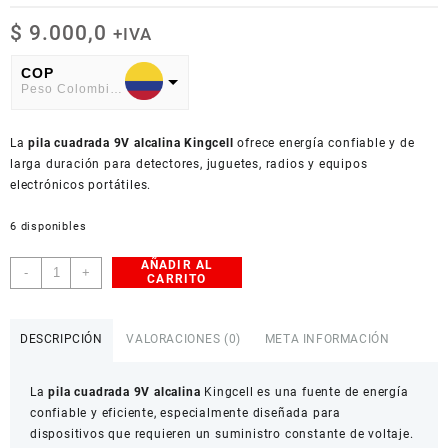
$
9.000,0
+IVA
COP
Peso Colombiano
USD
La
American Dollar
pila cuadrada 9V alcalina Kingcell
ofrece energía confiable y de
larga duración para detectores, juguetes, radios y equipos
electrónicos portátiles.
6 disponibles
AÑADIR AL
Pila
-
+
CARRITO
Cuadrada
9V
Alcalina
DESCRIPCIÓN
VALORACIONES (0)
META INFORMACIÓN
Kingcell
cantidad
La
pila cuadrada 9V alcalina
Kingcell es una fuente de energía
confiable y eficiente, especialmente diseñada para
dispositivos que requieren un suministro constante de voltaje.