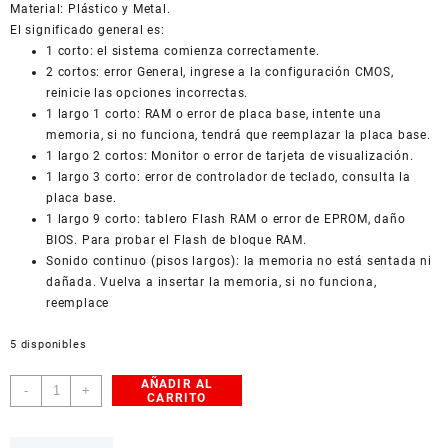
Material: Plástico y Metal.
El significado general es:
1 corto: el sistema comienza correctamente.
2 cortos: error General, ingrese a la configuración CMOS,
reinicie las opciones incorrectas.
1 largo 1 corto: RAM o error de placa base, intente una
memoria, si no funciona, tendrá que reemplazar la placa base.
1 largo 2 cortos: Monitor o error de tarjeta de visualización.
1 largo 3 corto: error de controlador de teclado, consulta la
placa base.
1 largo 9 corto: tablero Flash RAM o error de EPROM, daño
BIOS. Para probar el Flash de bloque RAM.
Sonido continuo (pisos largos): la memoria no está sentada ni
dañada. Vuelva a insertar la memoria, si no funciona,
reemplace
5 disponibles
AÑADIR AL
Parlante
-
+
CARRITO
Buzzer
pasivo