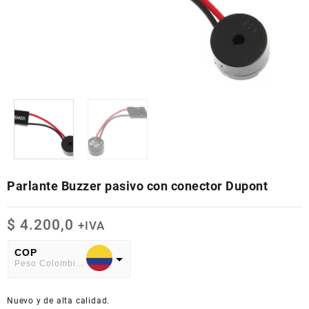
Parlante Buzzer pasivo con conector Dupont
$
4.200,0
+IVA
COP
Peso Colombiano
USD
Nuevo y de alta calidad.
American Dollar