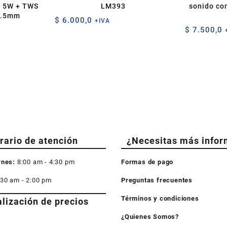
o 5W + TWS
LM393
sonido con
3.5mm
$
6.000,0
+IVA
$
7.500,0
rario de atención
¿Necesitas más infor
rnes:
8:00 am - 4:30 pm
Formas de pago
:30 am - 2:00 pm
Preguntas frecuentes
Términos y condiciones
alización de precios
¿Quienes Somos?