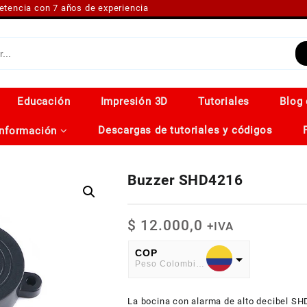
petencia con 7 años de experiencia
Educación
Impresión 3D
Tutoriales
Blog 
Descargas de tutoriales y códigos
Información
Buzzer SHD4216
$
12.000,0
+IVA
COP
Peso Colombiano
USD
La bocina con alarma de alto decibel SH
American Dollar