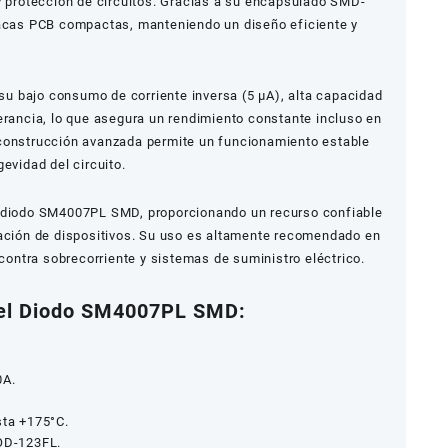
y protección de circuitos. Gracias a su encapsulado SMD-
lacas PCB compactas, manteniendo un diseño eficiente y
su bajo consumo de corriente inversa (5 μA), alta capacidad
erancia, lo que asegura un rendimiento constante incluso en
 construcción avanzada permite un funcionamiento estable
evidad del circuito.
l diodo SM4007PL SMD, proporcionando un recurso confiable
ración de dispositivos. Su uso es altamente recomendado en
 contra sobrecorriente y sistemas de suministro eléctrico.
del Diodo SM4007PL SMD:
0A.
sta +175°C.
OD-123FL.