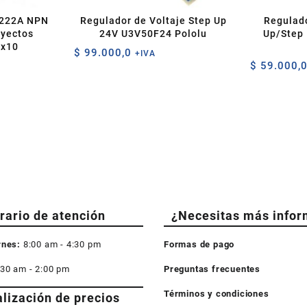
2222A NPN
Regulador de Voltaje Step Up
Regulado
oyectos
24V U3V50F24 Pololu
Up/Step
 x10
$
99.000,0
+IVA
$
59.000,
rario de atención
¿Necesitas más infor
rnes:
8:00 am - 4:30 pm
Formas de pago
:30 am - 2:00 pm
Preguntas frecuentes
Términos y condiciones
alización de precios