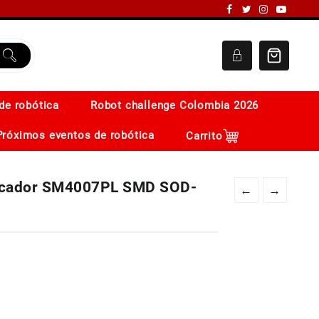
de robótica
Robot challenge Colombia 2026
Próximos eventos de robótica
Carrito
ficador SM4007PL SMD SOD-
←
→