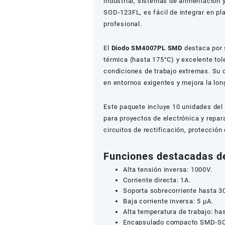
industrial, sistemas de alimentación 
SOD-123FL, es fácil de integrar en p
profesional.
El
Diodo SM4007PL SMD
destaca por 
térmica (hasta 175°C) y excelente tol
condiciones de trabajo extremas. Su
en entornos exigentes y mejora la long
Este paquete incluye 10 unidades de
para proyectos de electrónica y repa
circuitos de rectificación, protección
Funciones destacadas 
Alta tensión inversa: 1000V.
Corriente directa: 1A.
Soporta sobrecorriente hasta 3
Baja corriente inversa: 5 μA.
Alta temperatura de trabajo: ha
Encapsulado compacto SMD-S