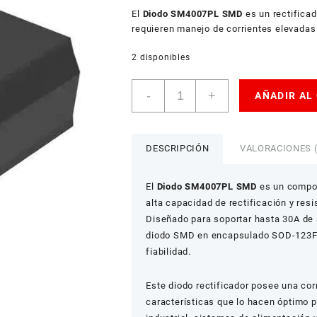
USD
El
American Dollar
Diodo SM4007PL SMD
es un rectificad
requieren manejo de corrientes elevadas 
2 disponibles
Paquete
-
+
AÑADIR AL
10x
Diodo
Rectificador
SM4007PL
DESCRIPCIÓN
VALORACIONES (
SMD
SOD-
El
Diodo SM4007PL SMD
es un compon
123FL
alta capacidad de rectificación y resi
Alta
Diseñado para soportar hasta 30A de 
Corriente
diodo SMD en encapsulado SOD-123FL 
cantidad
fiabilidad.
Este diodo rectificador posee una corr
características que lo hacen óptimo p