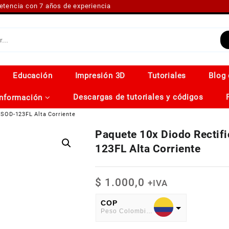
petencia con 7 años de experiencia
Educación
Impresión 3D
Tutoriales
Blog 
Descargas de tutoriales y códigos
Información
SOD-123FL Alta Corriente
Paquete 10x Diodo Recti
123FL Alta Corriente
$
1.000,0
+IVA
COP
Peso Colombiano