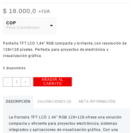
$
18.000,0
+IVA
COP
Peso Colombiano
USD
Pantalla TFT LCD 1,44″ RGB compacta y brillante, con resolución de
American Dollar
128×128 píxeles. Perfecta para proyectos de electrónica y
visualización gráfica.
3 disponibles
AÑADIR AL
Pantalla
-
+
CARRITO
TFT
LCD
1.44″
DESCRIPCIÓN
VALORACIONES (0)
META INFORMACIÓN
RGB
128x128
La
Pantalla TFT LCD 1.44″ RGB 128×128
ofrece una solución
cantidad
compacta y eficiente para proyectos electrónicos, sistemas
integrados y aplicaciones de visualización gráfica. Con una