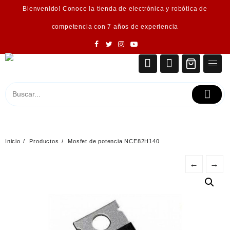
Saltar
Bienvenido! Conoce la tienda de electrónica y robótica de
al
contenido
competencia con 7 años de experiencia
Inicio
Productos
Mosfet de potencia NCE82H140
←
→