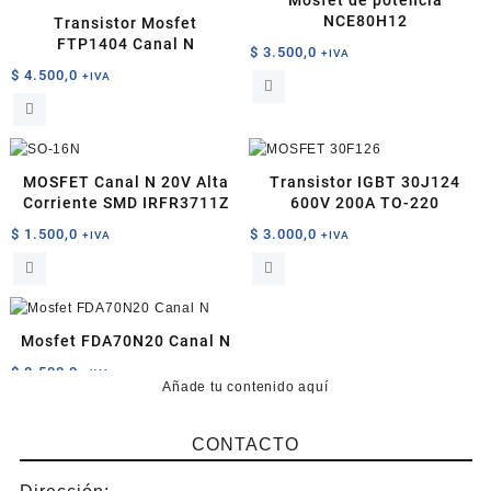
Mosfet de potencia
NCE80H12
Transistor Mosfet
FTP1404 Canal N
$
3.500,0
+IVA
$
4.500,0
+IVA
MOSFET Canal N 20V Alta
Transistor IGBT 30J124
Corriente SMD IRFR3711Z
600V 200A TO-220
$
1.500,0
$
3.000,0
+IVA
+IVA
Mosfet FDA70N20 Canal N
$
8.500,0
+IVA
Añade tu contenido aquí
CONTACTO