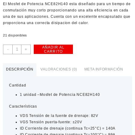
El Mosfet de Potencia NCE82H140 esta diseñado para un tiempo de
American Dollar
conmutación muy corto proporcionando una alta eficiencia en cada
una de sus aplicaciones. Cuenta con un excelente encapsulado que
proporciona una correcta disipacion del calor.
21 disponibles
AÑADIR AL
Mosfet
-
+
CARRITO
de
potencia
NCE82H140
DESCRIPCIÓN
VALORACIONES (0)
META INFORMACIÓN
cantidad
Cantidad
1 unidad –Mosfet de Potencia NCE82H140
Características
VDS Tensión de la fuente de drenaje: 82V
VGS Tensión puerta-fuente: ±20V
ID Corriente de drenaje (continua Tc=25°C) = 140A
ID Corriente de drenaje (continua Tc=100°C) = 99A