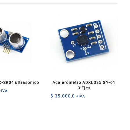
C-SR04 ultrasónico
Acelerómetro ADXL335 GY-61
3 Ejes
+IVA
$
35.000,0
+IVA