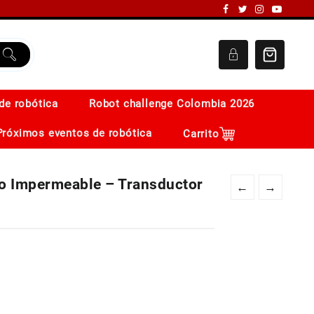
de robótica
Robot challenge Colombia 2026
Próximos eventos de robótica
Carrito
o Impermeable – Transductor
←
→