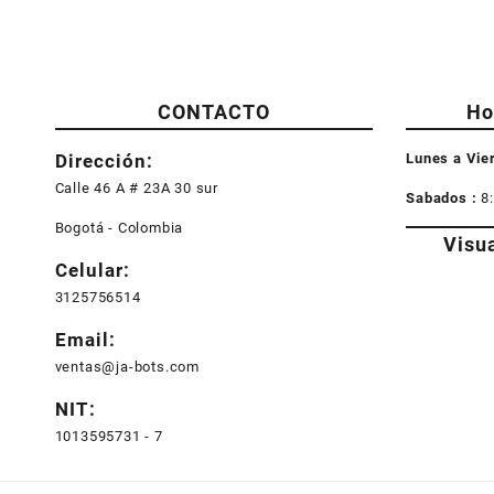
CONTACTO
Ho
Dirección:
Lunes a Vie
Calle 46 A # 23A 30 sur
Sabados :
8
Bogotá - Colombia
Visu
Celular:
3125756514
Email:
ventas@ja-bots.com
NIT:
1013595731 - 7