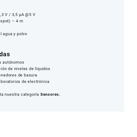
,3 V / 3,5 µA @5 V
 spot) – 4 m
al agua y polvo
adas
los autónomos
ión de niveles de líquidos
enedores de basura
boratorios de electrónica
ta nuestra categoría
Sensores.