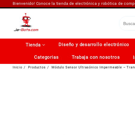
Saltar
Bienvenido! Conoce la tienda de electrónica y robótica de com
al
contenido
Diseño y desarrollo electrónico
Tienda
Categorias
Trabaja con nosotros
Inicio
Productos
Módulo Sensor Ultrasónico Impermeable – Tran