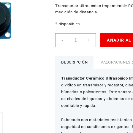
USD
Transductor Ultrasónico Impermeable RCW
American Dollar
medición de distancia.
2 disponibles
Módulo
-
+
AÑADIR AL
Sensor
Ultrasónico
Impermeable
-
DESCRIPCIÓN
VALORACIONES (
Transductor
Cerámico
Transductor Cerámico Ultrasónico 
cantidad
dividido en transmisor y receptor, di
húmedos o polvorientos. Este sensor es
de niveles de líquidos y sistemas de
confiable y rápida.
Fabricado con materiales resistentes a
seguridad en condiciones exigentes. 