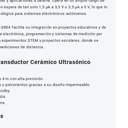
les y aplicaciones a batería. Opera en un amplio rango de
n espera de tan solo 1,5 µA a 3,3 V o 3,5 µA a 5 V, lo que lo
ecológica para sistemas electrónicos autónomos.
SR04 facilita su integración en proyectos educativos y de
de electrónica, programación y sistemas de medición por
ra experimentos STEM y proyectos escolares, donde se
 mediciones de distancia.
ransductor Cerámico Ultrasónico
 4 m con alta precisión.
y polvorientos gracias a su diseño impermeable.
andby.
R04.
 ms.
as