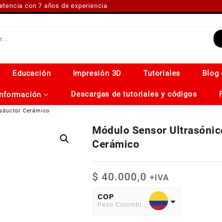
petencia con 7 años de experiencia
Educación
Impresión 3D
Tutoriales
Blog 
Descargas de tutoriales y códigos
Información
sductor Cerámico
Módulo Sensor Ultrasónic
Cerámico
$
40.000,0
+IVA
COP
Peso Colombiano