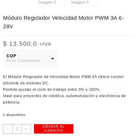
Módulo Regulador Velocidad Motor PWM 3A 6-
28V
$
13.500,0
+IVA
COP
Peso Colombiano
USD
El Módulo Regulador de Velocidad Motor PWM 3A ofrece control
American Dollar
eficiente de motores DC.
Permite ajustar el ciclo de trabajo entre 5% y 100%.
Ideal para proyectos de robótica, automatización y electrónica de
potencia.
3 disponibles
AÑADIR AL
Módulo
-
+
CARRITO
Regulador