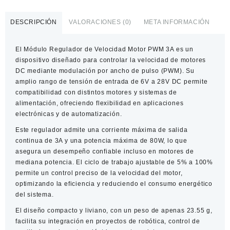
Velocidad
Motor
DESCRIPCIÓN
VALORACIONES (0)
META INFORMACIÓN
PWM
3A
El Módulo Regulador de Velocidad Motor PWM 3A es un
6-
dispositivo diseñado para controlar la velocidad de motores
28V
DC mediante modulación por ancho de pulso (PWM). Su
cantidad
amplio rango de tensión de entrada de 6V a 28V DC permite
compatibilidad con distintos motores y sistemas de
alimentación, ofreciendo flexibilidad en aplicaciones
electrónicas y de automatización.
Este regulador admite una corriente máxima de salida
continua de 3A y una potencia máxima de 80W, lo que
asegura un desempeño confiable incluso en motores de
mediana potencia. El ciclo de trabajo ajustable de 5% a 100%
permite un control preciso de la velocidad del motor,
optimizando la eficiencia y reduciendo el consumo energético
del sistema.
El diseño compacto y liviano, con un peso de apenas 23.55 g,
facilita su integración en proyectos de robótica, control de