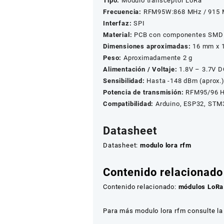
Tipo:
Módulo transceptor LoRa
Frecuencia:
RFM95W:868 MHz / 915 
Interfaz:
SPI
Material:
PCB con componentes SMD
Dimensiones aproximadas:
16 mm x 
Peso:
Aproximadamente 2 g
Alimentación / Voltaje:
1.8V – 3.7V D
Sensibilidad:
Hasta -148 dBm (aprox.
Potencia de transmisión:
RFM95/96 H
Compatibilidad:
Arduino, ESP32, STM3
Datasheet
Datasheet:
modulo lora rfm
Contenido relacionado
Contenido relacionado:
módulos LoRa
Para más modulo lora rfm consulte la