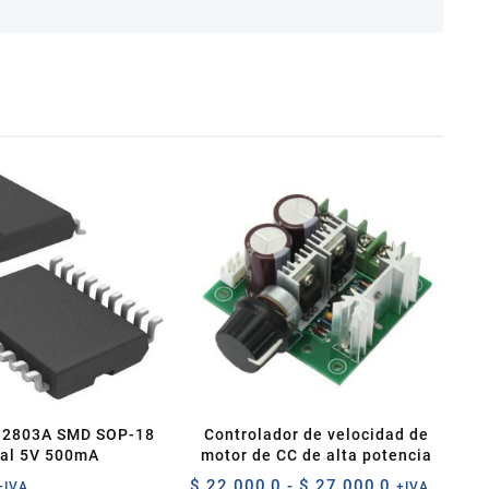
N2803A SMD SOP-18
Controlador de velocidad de
al 5V 500mA
motor de CC de alta potencia
Rango
$
22.000,0
-
$
27.000,0
+IVA
+IVA