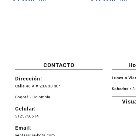
CONTACTO
Ho
Dirección:
Lunes a Vie
Calle 46 A # 23A 30 sur
Sabados :
8
Bogotá - Colombia
Visu
Celular:
3125756514
Email:
ventas@ja-bots.com