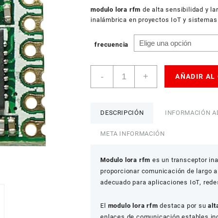
USD
h
modulo lora rfm
American Dollar
de alta sensibilidad y l
$ 
inalámbrica en proyectos IoT y sistema
frecuencia
Módulo
-
+
AÑADIR AL
LoRa
RFM95W/RFM96W/RFM98W
MHz
de
DESCRIPCIÓN
INFORMACIÓN A
Largo
Alcance
META INFORMACIÓN
con
Interfaz
Modulo lora rfm
es un transceptor in
SPI
proporcionar comunicación de largo a
cantidad
adecuado para aplicaciones IoT, rede
El
modulo lora rfm
destaca por su
alt
enlaces de comunicación estables inc