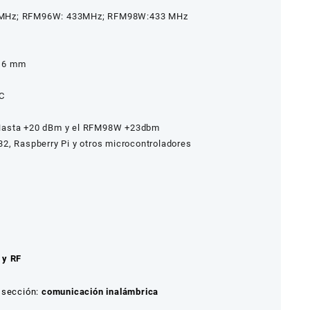
MHz; RFM96W: 433MHz; RFM98W:433 MHz
16 mm
C
)
asta +20 dBm y el RFM98W +23dbm
2, Raspberry Pi y otros microcontroladores
 y RF
 sección:
comunicación inalámbrica