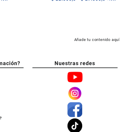
de
precios:
desde
$ 22.000,0
hasta
$ 27.000,0
Añade tu contenido aquí
mación?
Nuestras redes
?