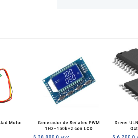
idad Motor
Generador de Señales PWM
Driver UL
1Hz–150kHz con LCD
Oct
$
28.000,0
$
6.200,0
+IVA