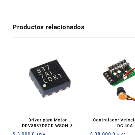
Productos relacionados
Driver para Motor
Controlador Veloc
DRV8837DSGR WSON-8
DC 40A
$
3.000,0
$
38.000,0
+IVA
+IVA