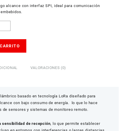
asta
argo alcance con interfaz SPI, ideal para comunicación
64.935,0
s embebidos.
 CARRITO
DICIONAL
VALORACIONES (0)
alámbrico basado en tecnología LoRa diseñado para
lcance con bajo consumo de energía. lo que lo hace
s de sensores y sistemas de monitoreo remoto.
a sensibilidad de recepción
, lo que permite establecer
luso en entornos con interferencias o largas distancias.