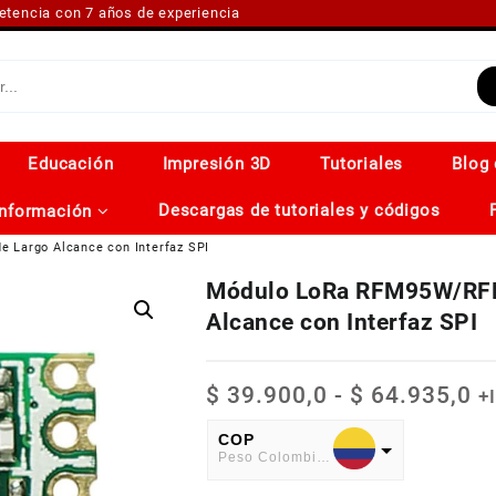
petencia con 7 años de experiencia
Educación
Impresión 3D
Tutoriales
Blog 
Descargas de tutoriales y códigos
Información
argo Alcance con Interfaz SPI
Módulo LoRa RFM95W/RF
Alcance con Interfaz SPI
R
$
39.900,0
-
$
64.935,0
+
d
pr
COP
Peso Colombiano
d
$ 