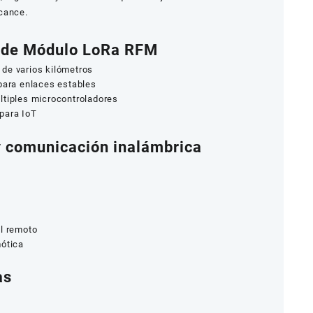
cance.
 de Módulo LoRa RFM
de varios kilómetros
ara enlaces estables
tiples microcontroladores
 para IoT
y comunicación inalámbrica
ol remoto
mótica
as