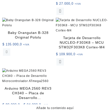
para Proyectos IoT y
$
27.000,0
+IVA
Robótica
Baby Orangutan B-328
Original Pololu
Tarjeta de Desarrollo
NUCLEO-F303K8 – MCU
$
135.000,0
+IVA
STM32F303K8 Cortex-M4
$
109.900,0
+IVA
Arduino MEGA 2560 REV3
CH340 – Placa de
Desarrollo
Microcontrolador
Rango
$
89.000,0
-
$
94.000,0
+IVA
ATmega2560
Añade tu contenido aquí
de