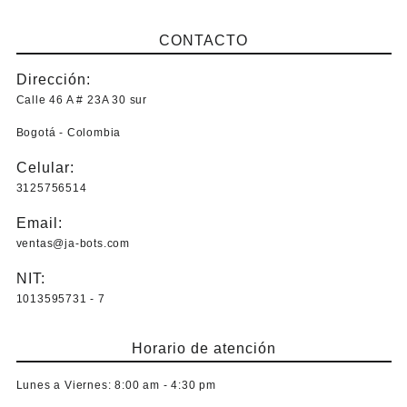
Este
precios:
producto
desde
CONTACTO
tiene
$ 89.000,0
múltiples
hasta
Dirección:
variantes.
$ 94.000,0
Las
Calle 46 A # 23A 30 sur
opciones
Bogotá - Colombia
se
pueden
Celular:
elegir
3125756514
en
la
Email:
página
ventas@ja-bots.com
de
producto
NIT:
1013595731 - 7
Horario de atención
Lunes a Viernes:
8:00 am - 4:30 pm