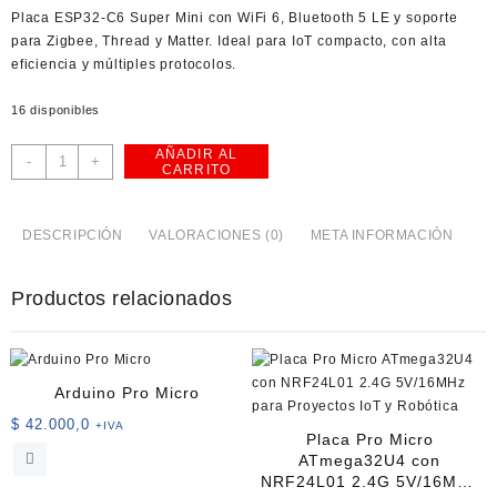
USD
Placa ESP32-C6 Super Mini con WiFi 6, Bluetooth 5 LE y soporte
American Dollar
para Zigbee, Thread y Matter. Ideal para IoT compacto, con alta
eficiencia y múltiples protocolos.
16 disponibles
AÑADIR AL
Módulo
-
+
CARRITO
ESP32-
C6
Super
DESCRIPCIÓN
VALORACIONES (0)
META INFORMACIÓN
Mini
WiFi
Productos relacionados
6
cantidad
Arduino Pro Micro
$
42.000,0
+IVA
Placa Pro Micro
ATmega32U4 con
NRF24L01 2.4G 5V/16MHz