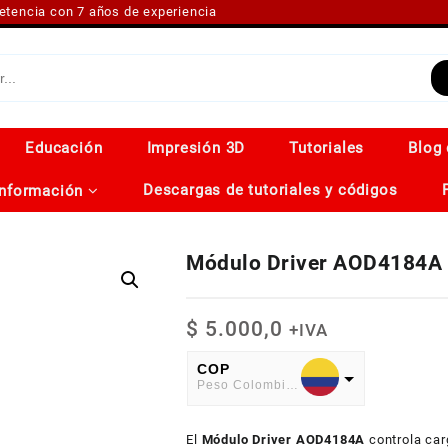
petencia con 7 años de experiencia
Educación
Impresión 3D
Tutoriales
Blog 
Descargas de tutoriales y códigos
Información
Módulo Driver AOD4184
$
5.000,0
+IVA
COP
Peso Colombiano
USD
El
American Dollar
Módulo Driver AOD4184A
controla car