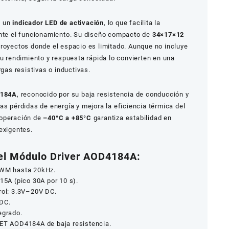
a un
indicador LED de activación
, lo que facilita la
ante el funcionamiento. Su diseño compacto de
34×17×12
proyectos donde el espacio es limitado. Aunque no incluye
su rendimiento y respuesta rápida lo convierten en una
rgas resistivas o inductivas.
184A
, reconocido por su baja resistencia de conducción y
as pérdidas de energía y mejora la eficiencia térmica del
 operación de
–40°C a +85°C
garantiza estabilidad en
exigentes.
el Módulo Driver AOD4184A:
 PWM hasta 20kHz.
 15A (pico 30A por 10 s).
rol: 3.3V–20V DC.
 DC.
egrado.
FET AOD4184A de baja resistencia.