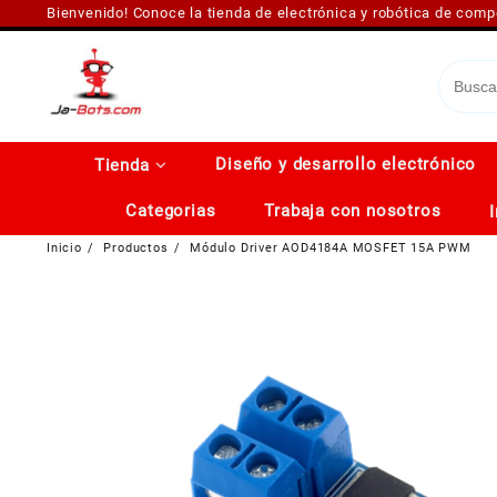
Saltar
Bienvenido! Conoce la tienda de electrónica y robótica de com
al
contenido
Diseño y desarrollo electrónico
Tienda
Categorias
Trabaja con nosotros
Inicio
Productos
Módulo Driver AOD4184A MOSFET 15A PWM