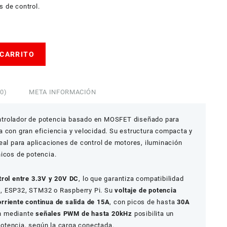
s de control.
 CARRITO
0)
META INFORMACIÓN
trolador de potencia basado en MOSFET diseñado para
a con gran eficiencia y velocidad. Su estructura compacta y
eal para aplicaciones de control de motores, iluminación
nicos de potencia.
trol entre 3.3V y 20V DC
, lo que garantiza compatibilidad
, ESP32, STM32 o Raspberry Pi. Su
voltaje de potencia
orriente continua de salida de 15A
, con picos de hasta
30A
n mediante
señales PWM de hasta 20kHz
posibilita un
 potencia, según la carga conectada.