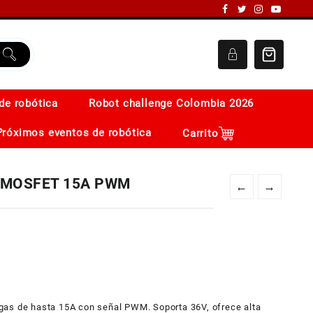
de robótica
Robot challenge Colombia 2026
Próximos eventos de robótica
Carrito
A MOSFET 15A PWM
←
→
gas de hasta 15A con señal PWM. Soporta 36V, ofrece alta