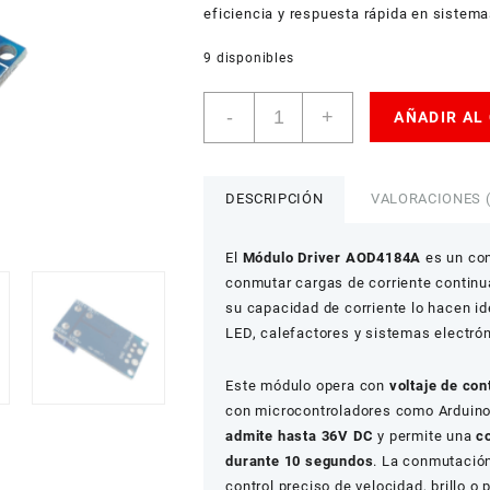
eficiencia y respuesta rápida en sistema
9 disponibles
Módulo
-
+
AÑADIR AL
Driver
AOD4184A
MOSFET
15A
DESCRIPCIÓN
VALORACIONES (
PWM
cantidad
El
Módulo Driver AOD4184A
es un con
conmutar cargas de corriente continu
su capacidad de corriente lo hacen id
LED, calefactores y sistemas electró
Este módulo opera con
voltaje de con
con microcontroladores como Arduino
admite hasta 36V DC
y permite una
c
durante 10 segundos
. La conmutació
control preciso de velocidad, brillo o