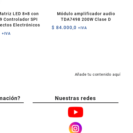
atriz LED 8×8 con
Módulo amplificador audio
 Controlador SPI
TDA7498 200W Clase D
ectos Electrónicos
$
84.000,0
+IVA
0
+IVA
Añade tu contenido aquí
mación?
Nuestras redes