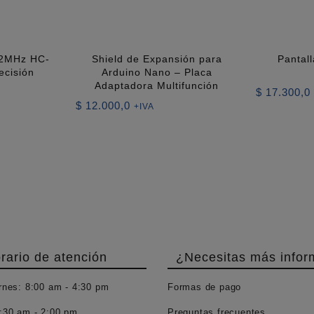
 32MHz HC-
Shield de Expansión para
Pantal
ecisión
Arduino Nano – Placa
Adaptadora Multifunción
$
17.300,0
$
12.000,0
+IVA
rario de atención
¿Necesitas más infor
rnes:
8:00 am - 4:30 pm
Formas de pago
:30 am - 2:00 pm
Preguntas frecuentes