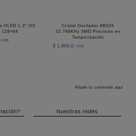
la OLED 1.3″ I2C
Cristal Oscilador ABS25
128×64
32.768KHz SMD Precisión en
Temporización
+IVA
$
1.800,0
+IVA
Añade tu contenido aquí
mación?
Nuestras redes