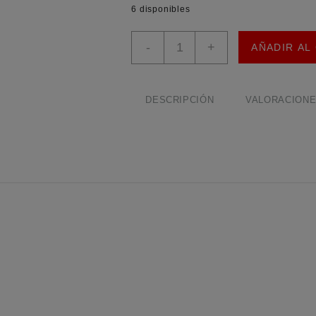
6 disponibles
Módulo
-
+
AÑADIR AL
Micrófono
con
Amplificador
MAX4466
DESCRIPCIÓN
VALORACIONES
Electret
Ajustable
cantidad