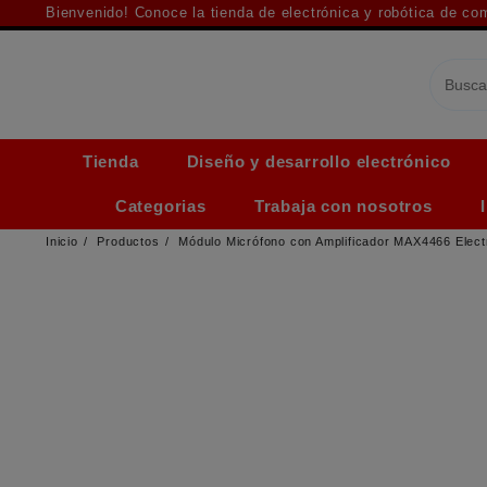
Saltar
Bienvenido! Conoce la tienda de electrónica y robótica de c
al
contenido
Tienda
Diseño y desarrollo electrónico
Categorias
Trabaja con nosotros
Inicio
Productos
Módulo Micrófono con Amplificador MAX4466 Electr