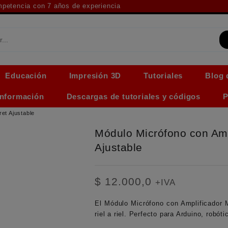
ompetencia con 7 años de experiencia
Educación
Impresión 3D
Tutoriales
Blog 
Información
Descargas de tutoriales y códigos
P
et Ajustable
Módulo Micrófono con Amp
Ajustable
$
12.000,0
+IVA
El
Módulo Micrófono con Amplificador
riel a riel. Perfecto para Arduino, robót