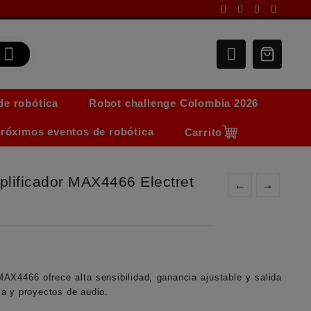
de robótica
Robot challenge Colombia 2026
róximos eventos de robótica
Carrito
lificador MAX4466 Electret
←
→
 MAX4466
ofrece alta sensibilidad, ganancia ajustable y salida
ica y proyectos de audio.