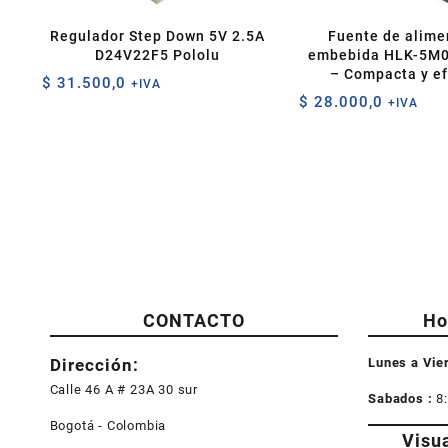
Regulador Step Down 5V 2.5A
Fuente de alime
D24V22F5 Pololu
embebida HLK-5M0
– Compacta y ef
$
31.500,0
+IVA
$
28.000,0
+IVA
CONTACTO
Ho
Dirección:
Lunes a Vie
Calle 46 A # 23A 30 sur
Sabados :
8
Bogotá - Colombia
Visu