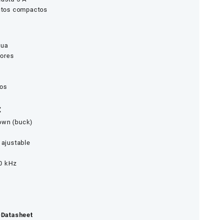
ectos compactos
nua
dores
dos
:
own (buck)
 ajustable
0 kHz
Datasheet