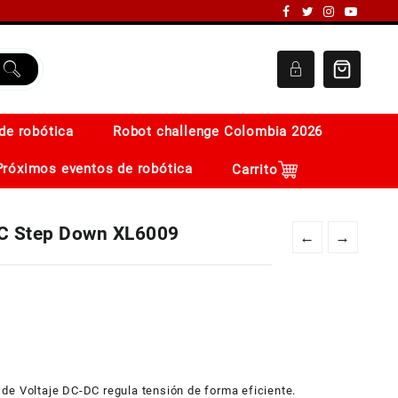
de robótica
Robot challenge Colombia 2026
Próximos eventos de robótica
Carrito
C Step Down XL6009
←
→
de Voltaje DC-DC regula tensión de forma eficiente.