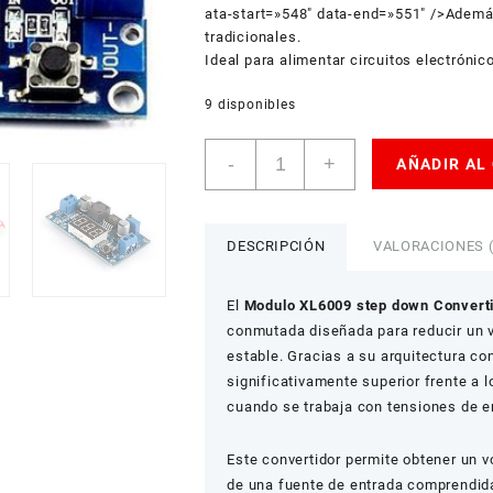
ata-start=»548″ data-end=»551″ />Además
tradicionales.
Ideal para alimentar circuitos electróni
9 disponibles
Módulo
-
+
AÑADIR AL
Convertidor
DC-
DC
Step
DESCRIPCIÓN
VALORACIONES (
Down
XL6009
El
Modulo XL6009 step down Converti
cantidad
conmutada diseñada para reducir un vo
estable. Gracias a su arquitectura c
significativamente superior frente a 
cuando se trabaja con tensiones de e
Este convertidor permite obtener un vo
de una fuente de entrada comprendida 