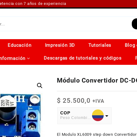
petencia con 7 años de experiencia
Educación
Impresión 3D
Tutoriales
Blog 
Descargas de tutoriales y códigos
Información
Módulo Convertidor DC-D
$
25.500,0
+IVA
COP
Peso Colombiano
USD
El Modulo XL6009 step down Convertidor 
American Dollar