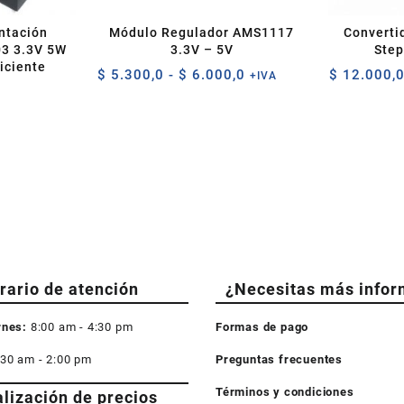
ntación
Módulo Regulador AMS1117
Converti
3 3.3V 5W
3.3V – 5V
Step
iciente
Rango
$
5.300,0
-
$
6.000,0
$
12.000,
+IVA
de
precios:
desde
$ 5.300,0
hasta
$ 6.000,0
rario de atención
¿Necesitas más infor
rnes:
8:00 am - 4:30 pm
Formas de pago
:30 am - 2:00 pm
Preguntas frecuentes
Términos y condiciones
alización de precios