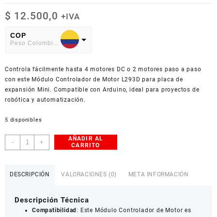
$
12.500,0
+IVA
COP
Peso Colombiano
USD
Controla fácilmente hasta 4 motores DC o 2 motores paso a paso
American Dollar
con este Módulo Controlador de Motor L293D para placa de
expansión Mini. Compatible con Arduino, ideal para proyectos de
robótica y automatización.
5 disponibles
AÑADIR AL
Módulo
-
+
CARRITO
Controlador
de
Motor
DESCRIPCIÓN
VALORACIONES (0)
META INFORMACIÓN
L293D
cantidad
Descripción Técnica
Compatibilidad
: Este Módulo Controlador de Motor es