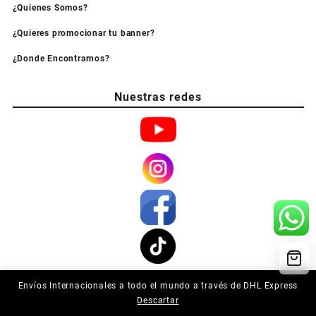
¿Quienes Somos?
¿Quieres promocionar tu banner?
¿Donde Encontrarnos?
Nuestras redes
Envíos Internacionales a todo el mundo a través de DHL Express
© 2026
Todo lo que necesitas en Robótica de Competencia
Diseñado
Descartar