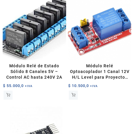
Módulo Relé de Estado
Módulo Relé
Sólido 8 Canales 5V –
Optoacoplador 1 Canal 12V
Control AC hasta 240V 2A
H/L Level para Proyectos
de Robótica
$
55.000,0
$
10.500,0
+IVA
+IVA