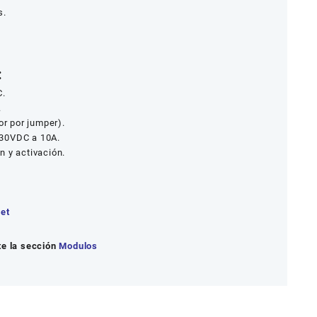
s.
:
C.
.
or por jumper).
 30VDC a 10A.
n y activación.
et
e la sección
Modulos