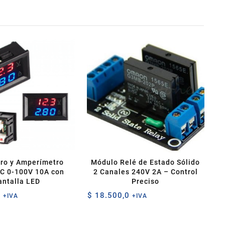
tro y Amperímetro
Módulo Relé de Estado Sólido
DC 0-100V 10A con
2 Canales 240V 2A – Control
antalla LED
Preciso
0
$
18.500,0
+IVA
+IVA