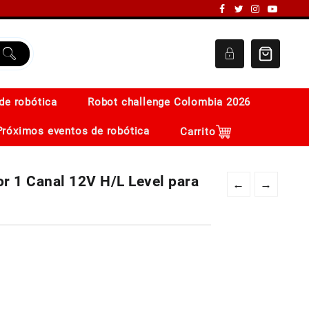
de robótica
Robot challenge Colombia 2026
Próximos eventos de robótica
Carrito
r 1 Canal 12V H/L Level para
←
→