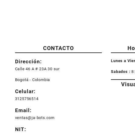
CONTACTO
Ho
Dirección:
Lunes a Vie
Calle 46 A # 23A 30 sur
Sabados :
8
Bogotá - Colombia
Visu
Celular:
3125756514
Email:
ventas@ja-bots.com
NIT: