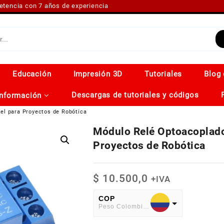
petencia con 7 años de experiencia
Educación
Impresión 3D
Tutoriales
Blog 
Descargas de tutoriales y códigos
Información
el para Proyectos de Robótica
Módulo Relé Optoacoplado
Proyectos de Robótica
$
10.500,0
+IVA
COP
Peso Colombiano