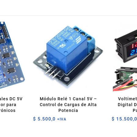
ales DC 5V
Módulo Relé 1 Canal 5V –
Voltíme
or para
Control de Cargas de Alta
Digital 
rónicos
Potencia
P
$
5.500,0
$
15.500,
+IVA