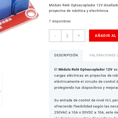
USD
Módulo Relé Optoacoplador 12V diseñado p
American Dollar
proyectos de robótica y electrónica.
7 disponibles
Módulo
-
+
AÑADIR AL
Relé
Optoacoplador
1
Canal
DESCRIPCIÓN
VALORACIONES (
12V
H/L
El
Módulo Relé Optoacoplador 12V
es 
Level
cargas eléctricas en proyectos de rob
para
eléctricamente el circuito de control 
Proyectos
protegiendo tus dispositivos y mejora
de
Robótica
cantidad
Su entrada de control de nivel H/L pe
ofreciendo flexibilidad según las nec
250VAC a 10A o 30VDC a 10A, este mód