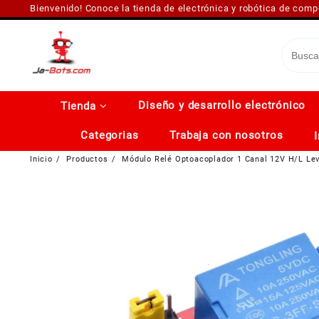
Saltar
Bienvenido! Conoce la tienda de electrónica y robótica de com
al
contenido
Diseño y desarrollo electrónico
Tienda
Categorias
Trabaja con nosotros
Inicio
Productos
Módulo Relé Optoacoplador 1 Canal 12V H/L Lev