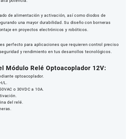
alta potencia.
tado de alimentación y activación, así como diodos de
segurando una mayor durabilidad. Su diseño con borneras
ontaje en proyectos electrónicos y robóticos.
es perfecto para aplicaciones que requieren control preciso
 seguridad y rendimiento en tus desarrollos tecnológicos.
el Módulo Relé Optoacoplador 12V:
ediante optoacoplador.
H/L.
250VAC o 30VDC a 10A.
tivación.
na del relé.
neras.