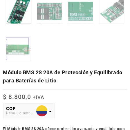
Módulo BMS 2S 20A de Protección y Equilibrado
para Baterías de Litio
$
8.800,0
+IVA
COP
Peso Colombiano
USD
El
American Dollar
Módulo BMS 2S 20A
ofrece protección avanzada y equilibrio para