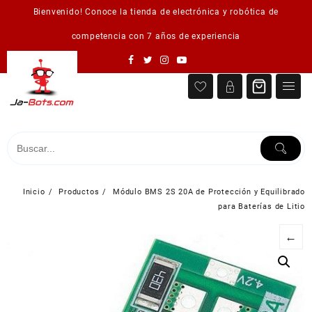
Saltar
Bienvenido! Conoce la tienda de electrónica y robótica de
al
contenido
competencia con 7 años de experiencia
Inicio
Productos
Módulo BMS 2S 20A de Protección y Equilibrado
para Baterías de Litio
←