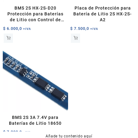
BMS 2S HX-2S-D20
Placa de Protección para
Protección para Baterías
Batería de Litio 2S HX-2S-
de Litio con Control de
A2
Carga y Descarga
$
6.000,0
$
7.500,0
+IVA
+IVA
BMS 2S 3A 7.4V para
Baterías de Litio 18650
$
7.200,0
+IVA
Añade tu contenido aquí