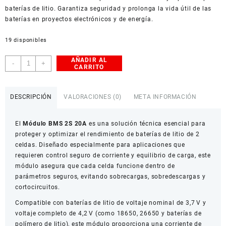
baterías de litio. Garantiza seguridad y prolonga la vida útil de las
baterías en proyectos electrónicos y de energía.
19 disponibles
AÑADIR AL
Módulo
-
+
CARRITO
BMS
2S
20A
DESCRIPCIÓN
VALORACIONES (0)
META INFORMACIÓN
de
Protección
El
Módulo BMS 2S 20A
es una solución técnica esencial para
y
proteger y optimizar el rendimiento de baterías de litio de 2
Equilibrado
celdas. Diseñado especialmente para aplicaciones que
para
requieren control seguro de corriente y equilibrio de carga, este
Baterías
módulo asegura que cada celda funcione dentro de
de
parámetros seguros, evitando sobrecargas, sobredescargas y
Litio
cortocircuitos.
cantidad
Compatible con baterías de litio de voltaje nominal de 3,7 V y
voltaje completo de 4,2 V (como 18650, 26650 y baterías de
polímero de litio), este módulo proporciona una corriente de