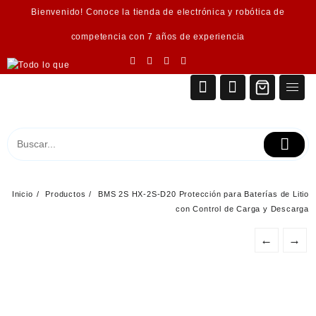
Saltar
Bienvenido! Conoce la tienda de electrónica y robótica de
al
contenido
competencia con 7 años de experiencia
Inicio
Productos
BMS 2S HX-2S-D20 Protección para Baterías de Litio
con Control de Carga y Descarga
←
→