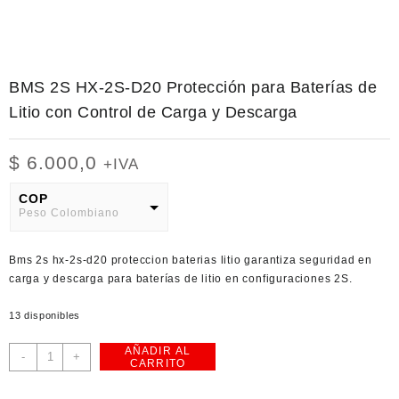
BMS 2S HX-2S-D20 Protección para Baterías de
Litio con Control de Carga y Descarga
$
6.000,0
+IVA
COP
Peso Colombiano
USD
Bms 2s hx-2s-d20 proteccion baterias litio
garantiza seguridad en
American Dollar
carga y descarga para baterías de litio en configuraciones 2S.
13 disponibles
AÑADIR AL
BMS
-
+
CARRITO
2S
HX-