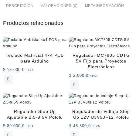
2S-
DESCRIPCIÓN
VALORACIONES (0)
META INFORMACIÓN
D20
Protección
Productos relacionados
para
Baterías
de
Litio
con
Control
Teclado Matricial 4×4 PCB
Regulador MC7805 CDTG
de
para Arduino
5V Fijo para Proyectos
Electrónicos
Carga
$
15.000,0
+IVA
y
$
2.000,0
+IVA
Descarga
cantidad
Regulador Step Up
Regulador de Voltaje Step
Ajustable 2.5-9.5V Pololu
Up 12V U3V50F12 Pololu
$
89.000,0
$
46.500,0
+IVA
+IVA