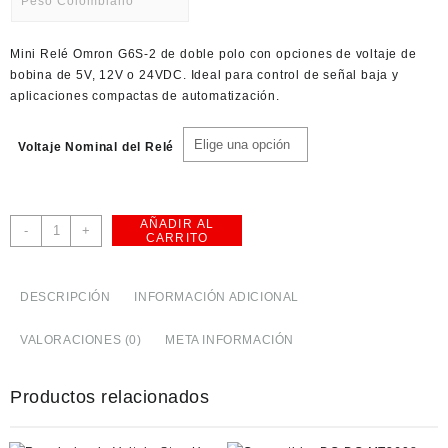
Peso Colombiano
USD
Mini Relé Omron G6S-2 de doble polo con opciones de voltaje de
American Dollar
bobina de 5V, 12V o 24VDC. Ideal para control de señal baja y
aplicaciones compactas de automatización.
Voltaje Nominal del Relé
AÑADIR AL
Mini
-
+
CARRITO
Relé
Omron
G6S-
DESCRIPCIÓN
INFORMACIÓN ADICIONAL
2
5/12/24VDC
VALORACIONES (0)
META INFORMACIÓN
Doble
Polo
cantidad
Productos relacionados