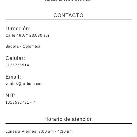
Este
producto
CONTACTO
tiene
múltiples
Dirección:
variantes.
Las
Calle 46 A # 23A 30 sur
opciones
Bogotá - Colombia
se
pueden
Celular:
elegir
3125756514
en
la
Email:
página
ventas@ja-bots.com
de
producto
NIT:
1013595731 - 7
Horario de atención
Lunes a Viernes:
8:00 am - 4:30 pm