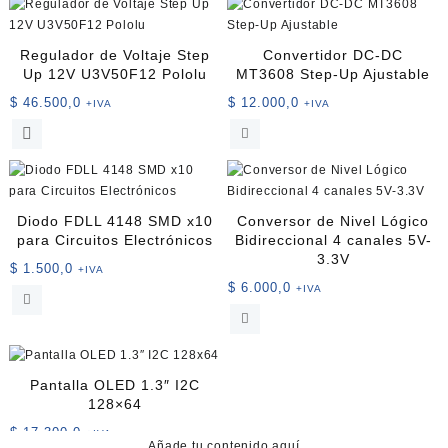
Regulador de Voltaje Step
Convertidor DC-DC
Up 12V U3V50F12 Pololu
MT3608 Step-Up Ajustable
$
46.500,0
$
12.000,0
+IVA
+IVA
Diodo FDLL 4148 SMD x10
Conversor de Nivel Lógico
para Circuitos Electrónicos
Bidireccional 4 canales 5V-
3.3V
$
1.500,0
+IVA
$
6.000,0
+IVA
Pantalla OLED 1.3″ I2C
128×64
$
17.300,0
+IVA
Añade tu contenido aquí