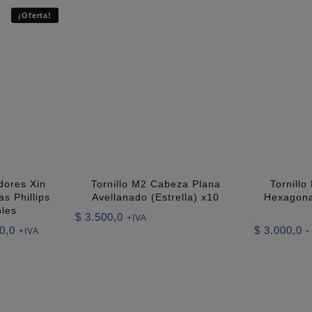
¡Oferta!
adores Xin
Tornillo M2 Cabeza Plana
Tornill
s Phillips
Avellanado (Estrella) x10
Hexagona
bles
$
3.500,0
+IVA
El
0,0
$
3.000,0
-
+IVA
precio
actual
es:
0,0.
$ 13.500,0.