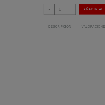
Mini
-
+
AÑADIR AL
Mototool
Inalámbrico
Tung
Full
DESCRIPCIÓN
VALORACIONES
(24
piezas)
cantidad