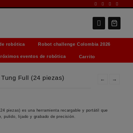
de robótica
Robot challenge Colombia 2026
róximos eventos de robótica
Carrito
 Tung Full (24 piezas)
←
→
(24 piezas)
es una herramienta recargable y portátil que
 pulido, lijado y grabado de precisión.