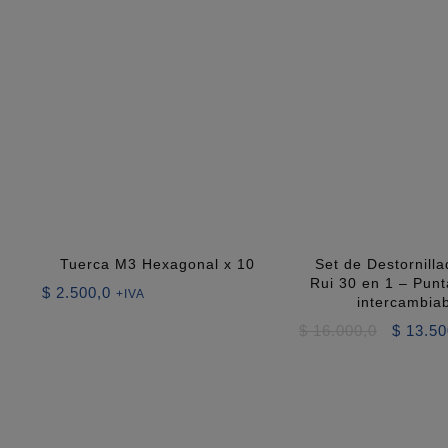
Tuerca M3 Hexagonal x 10
Set de Destornill
Rui 30 en 1 – Punta
$
2.500,0
+IVA
intercambia
El
$
16.000,0
$
13.50
precio
original
era:
$ 16.00