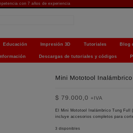
ompetencia con 7 años de experiencia
Educación
Impresión 3D
Tutoriales
Blog 
Información
Descargas de tutoriales y códigos
P
Mini Mototool Inalámbrico
$
79.000,0
+IVA
El
Mini Mototool Inalámbrico Tung Full 
incluye accesorios completos para corte,
3 disponibles