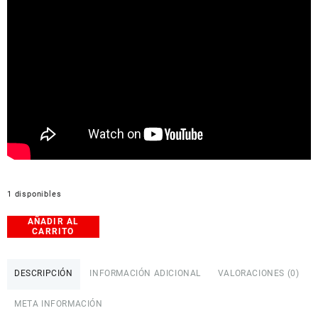
1 disponibles
AÑADIR AL
Mini
CARRITO
Maestro
12
Canales
DESCRIPCIÓN
INFORMACIÓN ADICIONAL
VALORACIONES (0)
USB
Servo
META INFORMACIÓN
controlador