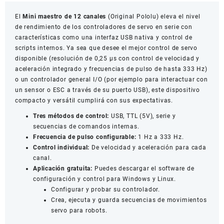
-
Original
El
Mini maestro de 12 canales
(Original Pololu) eleva el nivel
Pololu
de rendimiento de los controladores de servo en serie con
item
características como una interfaz USB nativa y control de
#
scripts internos. Ya sea que desee el mejor control de servo
1352
disponible (resolución de 0,25 μs con control de velocidad y
cantidad
aceleración integrado y frecuencias de pulso de hasta 333 Hz)
o un controlador general I/O (por ejemplo para interactuar con
un sensor o ESC a través de su puerto USB), este dispositivo
compacto y versátil cumplirá con sus expectativas.
Tres métodos de control:
USB, TTL (5V), serie y
secuencias de comandos internas.
Frecuencia de pulso configurable:
1 Hz a 333 Hz.
Control individual:
De velocidad y aceleración para cada
canal.
Aplicación gratuita:
Puedes descargar el software de
configuración y control para Windows y Linux.
Configurar y probar su controlador.
Crea, ejecuta y guarda secuencias de movimientos
servo para robots.