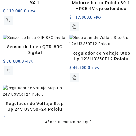
v2.1
Motorreductor Pololu 30:1
HPCB 6V eje extendido
$
119.000,0
+IVA
$
117.000,0
+IVA
Sensor de linea QTR-8RC
Digital
Regulador de Voltaje Step
Up 12V U3V50F12 Pololu
$
70.000,0
+IVA
$
46.500,0
+IVA
Regulador de Voltaje Step
Up 24V U3V50F24 Pololu
$
99.000,0
+IVA
Añade tu contenido aquí