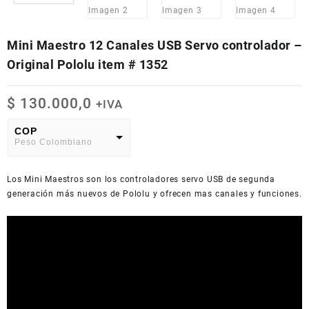
Mini Maestro 12 Canales USB Servo controlador –
Original Pololu item # 1352
$
130.000,0
+IVA
COP
Peso Colombiano
USD
Los Mini Maestros son los controladores servo USB de segunda
American Dollar
generación más nuevos de Pololu y ofrecen mas canales y funciones.