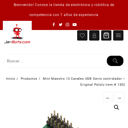
Saltar
Bienvenido! Conoce la tienda de electrónica y robótica de
al
contenido
competencia con 7 años de experiencia
Inicio
Productos
Mini Maestro 12 Canales USB Servo controlador –
Original Pololu item # 1352
←
→