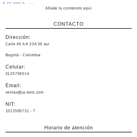
$
55.000,0
+IVA
Añade tu contenido aquí
CONTACTO
Dirección:
Calle 46 A # 23A 30 sur
Bogotá - Colombia
Celular:
3125756514
Email:
ventas@ja-bots.com
NIT:
1013595731 - 7
Horario de atención