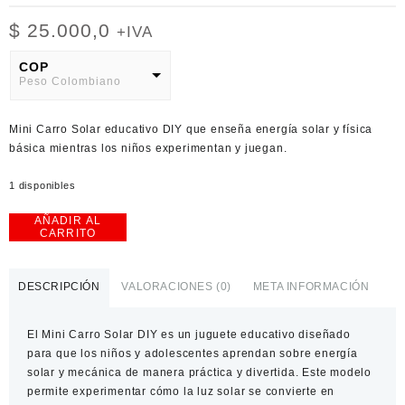
$
25.000,0
+IVA
COP
Peso Colombiano
USD
Mini Carro Solar educativo DIY que enseña energía solar y física
American Dollar
básica mientras los niños experimentan y juegan.
1 disponibles
AÑADIR AL
Mini
CARRITO
Carro
Solar
DIY
DESCRIPCIÓN
VALORACIONES (0)
META INFORMACIÓN
cantidad
El Mini Carro Solar DIY es un juguete educativo diseñado
para que los niños y adolescentes aprendan sobre energía
solar y mecánica de manera práctica y divertida. Este modelo
permite experimentar cómo la luz solar se convierte en