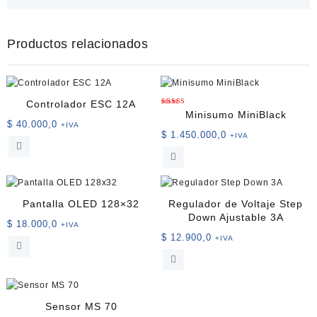
Productos relacionados
Controlador ESC 12A
Valorado
Minisumo MiniBlack
con
$
40.000,0
+IVA
5.00
de 5
$
1.450.000,0
+IVA
Pantalla OLED 128×32
Regulador de Voltaje Step
Down Ajustable 3A
$
18.000,0
+IVA
$
12.900,0
+IVA
Sensor MS 70